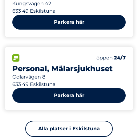
Kungsvägen 42
633 49 Eskilstuna
Parkera här
413 m
750
Totalt antal pla
FLÖDE
Antal parkeringsp
Lördag
öppen
24/7
Personal, Mälarsjukhuset
Odlarvägen 8
633 49 Eskilstuna
Parkera här
Alla platser i Eskilstuna