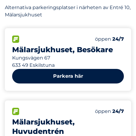
Alternativa parkeringsplatser i närheten av Entré 10,
Mälarsjukhuset
183 m
450
Totalt antal pla
FLÖDE
Antal parkeringsp
Lördag
öppen
24/7
Mälarsjukhuset, Besökare
Kungsvägen 67
633 49 Eskilstuna
Parkera här
376 m
40
Totalt antal pla
FLÖDE
Antal parkeringsp
Lördag
öppen
24/7
Mälarsjukhuset,
Huvudentrén