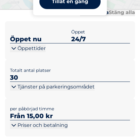
Tillåt en gång
Al
Al
Öppna alla
Stäng alla
Öppet
Öppet nu
24/7
Öppettider
Totalt antal platser
30
Tjänster på parkeringsområdet
per påbörjad timme
Från 15,00 kr
Priser och betalning