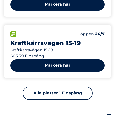
Parkera här
209 m
4
Totalt antal pla
FLÖDE
Antal parkeringsp
Måndag
öppen
24/7
Kraftkärrsvägen 15-19
Kraftkärrsvägen 15-19
603 79 Finspång
Parkera här
Alla platser i Finspång