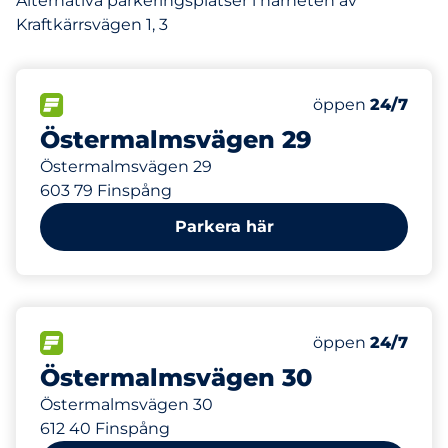
Alternativa parkeringsplatser i närheten av
Kraftkärrsvägen 1, 3
141 m
7
Totalt antal pla
FLÖDE
Antal parkeringsp
Måndag
öppen
24/7
Östermalmsvägen 29
Östermalmsvägen 29
603 79 Finspång
Parkera här
207 m
60
Totalt antal pla
FLÖDE
Antal parkeringsp
Måndag
öppen
24/7
Östermalmsvägen 30
Östermalmsvägen 30
612 40 Finspång