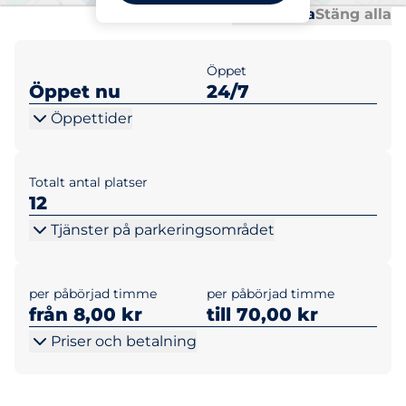
Al
Al
Öppna alla
Stäng alla
Öppet
Öppet nu
24/7
Öppettider
Totalt antal platser
12
Tjänster på parkeringsområdet
per påbörjad timme
per påbörjad timme
från 8,00 kr
till 70,00 kr
Priser och betalning