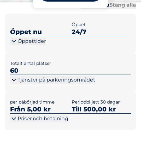
Al
Al
Öppna alla
Stäng alla
Öppet
Öppet nu
24/7
Öppettider
Totalt antal platser
60
Tjänster på parkeringsområdet
per påbörjad timme
Periodbiljett 30 dagar
Från 5,00 kr
Till 500,00 kr
Priser och betalning