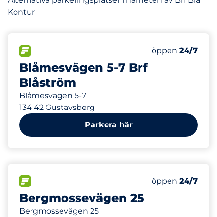
Alternativa parkeringsplatser i närheten av Brf Blå
Kontur
152 m
27
Totalt antal pla
FLÖDE
Antal parkeringsp
Lördag
öppen
24/7
Blåmesvägen 5-7 Brf
Blåström
Blåmesvägen 5-7
134 42 Gustavsberg
Parkera här
397 m
15
Totalt antal pla
FLÖDE
Antal parkeringsp
Lördag
öppen
24/7
Bergmossevägen 25
Bergmossevägen 25