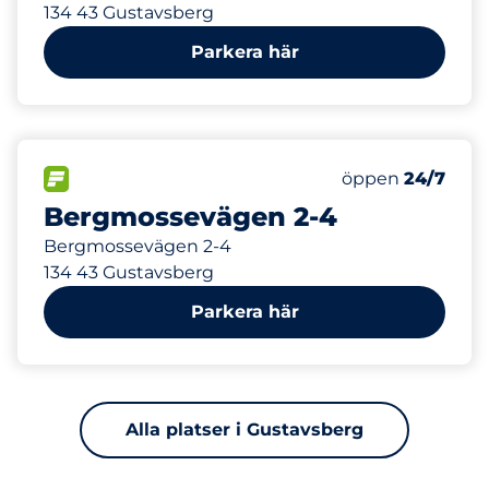
134 43 Gustavsberg
Parkera här
405 m
48
Totalt antal pla
FLÖDE
Antal parkeringsp
Lördag
öppen
24/7
Bergmossevägen 2-4
Bergmossevägen 2-4
134 43 Gustavsberg
Parkera här
Alla platser i Gustavsberg