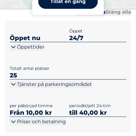
Tillåt en gång
Al
Al
Öppna alla
Stäng alla
Öppet
Öppet nu
24/7
Öppettider
Totalt antal platser
25
Tjänster på parkeringsområdet
per påbörjad timme
periodbiljett 24-tim
Från 10,00 kr
till 40,00 kr
Priser och betalning