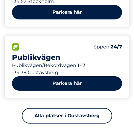
134 52 Stockholm
Parkera här
468 m
81
Totalt antal pla
FLÖDE
Antal parkeringsp
Måndag
öppen
24/7
Publikvägen
Publikvägen/Rekordvägen 1-13
134 39 Gustavsberg
Parkera här
Alla platser i Gustavsberg