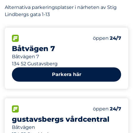
Alternativa parkeringsplatser i närheten av Stig
Lindbergs gata 1-13
365 m
35
Totalt antal pla
FLÖDE
Antal parkeringsp
Måndag
öppen
24/7
Båtvägen 7
Båtvägen 7
134 52 Gustavsberg
Parkera här
380 m
40
Totalt antal pla
FLÖDE
Antal parkeringsp
Måndag
öppen
24/7
gustavsbergs vårdcentral
Båtvägen