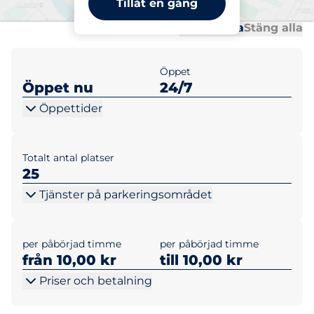
Tillåt en gång
Al
Al
Öppna alla
Stäng alla
Öppet
Öppet nu
24/7
Öppettider
Totalt antal platser
25
Tjänster på parkeringsområdet
per påbörjad timme
per påbörjad timme
från 10,00 kr
till 10,00 kr
Priser och betalning