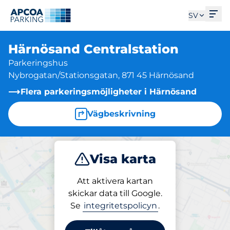
Öpp
SV
Härnösand Centralstation
Parkeringshus
Nybrogatan/Stationsgatan, 871 45 Härnösand
Flera parkeringsmöjligheter i Härnösand
Vägbeskrivning
Visa karta
Parkera
Att aktivera kartan
skickar data till Google.
Se
integritetspolicyn
.
Parkering på plats
Härnösand Centralstation