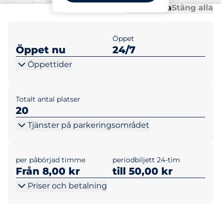
Al
Al
Öppna alla
Stäng alla
Öppet
Öppet nu
24/7
Öppettider
Totalt antal platser
20
Tjänster på parkeringsområdet
per påbörjad timme
periodbiljett 24-tim
Från 8,00 kr
till 50,00 kr
Priser och betalning