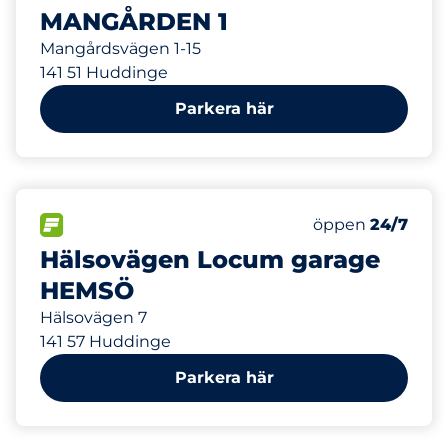
MANGÅRDEN 1
Mangårdsvägen 1-15
141 51 Huddinge
Parkera här
631 m
30
Totalt antal pl
FLÖDE&nbsp
Antal parkeringsp
Torsdag&nbsp
öppen
24/7
Hälsovägen Locum garage
HEMSÖ
Hälsovägen 7
141 57 Huddinge
Parkera här