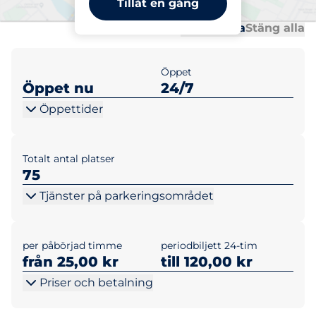
Tillåt en gång
Al
Al
Öppna alla
Stäng alla
Öppet
Öppet nu
24/7
Öppettider
Totalt antal platser
75
Tjänster på parkeringsområdet
per påbörjad timme
periodbiljett 24-tim
från 25,00 kr
till 120,00 kr
Priser och betalning