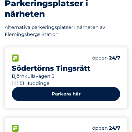
Parkeringsplatser i
närheten
Alternativa parkeringsplatser i närheten av
Flemingsbergs Station
108 m
40
Totalt antal pl
FLÖDE&nbsp
Antal parkeringsp
Torsdag&nbsp
öppen
24/7
Södertörns Tingsrätt
Björnkullavägen 5
141 51 Huddinge
Parkera här
409 m
5
Totalt antal pl
FLÖDE&nbsp
Antal parkeringsp
Torsdag&nbsp
öppen
24/7