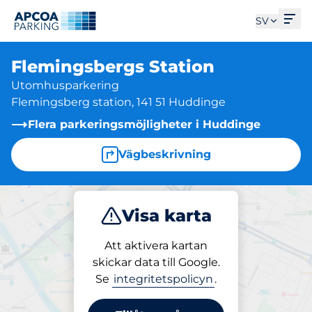
Öpp
SV
Flemingsbergs Station
Utomhusparkering
Flemingsberg station, 141 51 Huddinge
Flera parkeringsmöjligheter i Huddinge
Vägbeskrivning
Visa karta
Parkera
Att aktivera kartan
skickar data till Google.
Se
integritetspolicyn
.
Parkering på plats
Flemingsbergs Station