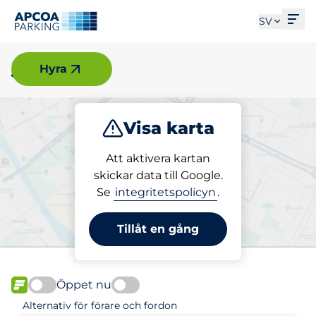
Öpp
SV
Järfälla
Hyra
Visa karta
Parkera
Ladda
Att aktivera kartan
skickar data till Google.
Se
integritetspolicyn
.
Välj din parkeringsplats i
Järfälla
Tillåt en gång
Öppet nu
FLÖDE
Alternativ för förare och fordon