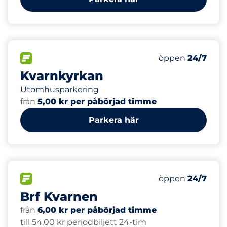
75
Totalt antal pla
FLÖDE
Antal parkeringsp
Måndag
öppen
24/7
Kvarnkyrkan
Utomhusparkering
från
5,00 kr per påbörjad timme
Parkera här
60
Totalt antal pla
FLÖDE
Antal parkeringsp
Måndag
öppen
24/7
Brf Kvarnen
från
6,00 kr per påbörjad timme
till 54,00 kr periodbiljett 24-tim