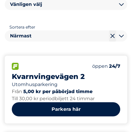
Vänligen välj
Sortera efter
Närmast
100
Totalt antal pla
FLÖDE
Antal parkeringsp
Måndag
öppen
24/7
Kvarnvingevägen 2
Utomhusparkering
Från
5,00 kr per påbörjad timme
Till 30,00 kr periodbiljett 24 timmar
Parkera här