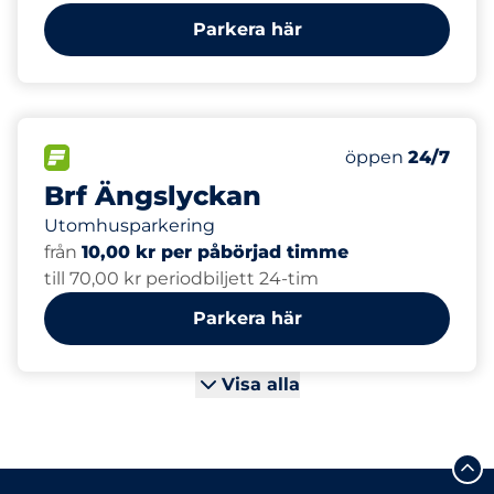
Parkera här
15
Totalt antal pla
FLÖDE
Antal parkeringsp
Måndag
öppen
24/7
Brf Ängslyckan
Utomhusparkering
från
10,00 kr per påbörjad timme
till 70,00 kr periodbiljett 24-tim
Parkera här
Visa alla