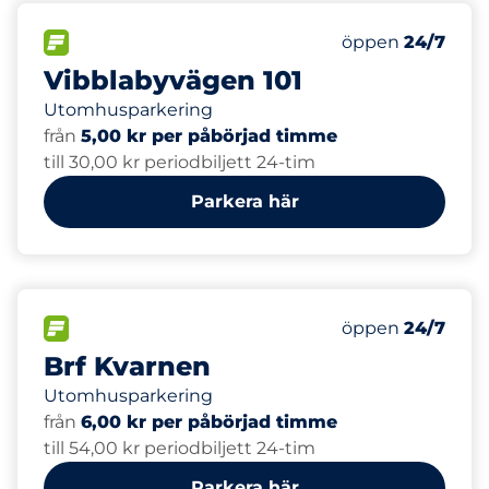
20
Totalt antal pla
FLÖDE
Antal parkeringsp
Måndag
öppen
24/7
Vibblabyvägen 101
Utomhusparkering
från
5,00 kr per påbörjad timme
till 30,00 kr periodbiljett 24-tim
Parkera här
80
Totalt antal pla
FLÖDE
Antal parkeringsp
Måndag
öppen
24/7
Brf Kvarnen
Utomhusparkering
från
6,00 kr per påbörjad timme
till 54,00 kr periodbiljett 24-tim
Parkera här