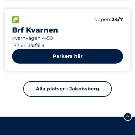
380 m
60
Totalt antal pla
FLÖDE
Antal parkeringsp
Fredag
öppen
24/7
Brf Kvarnen
Kvarnvägen 4-50
177 64 Järfälla
Parkera här
Alla platser i Jakobsberg