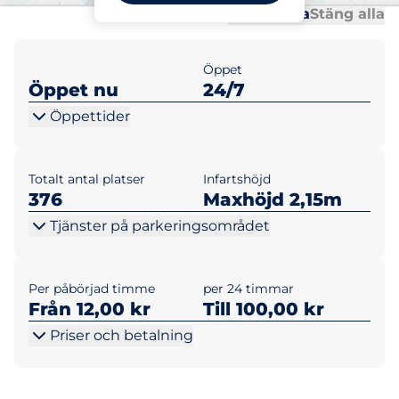
Al
Al
Öppna alla
Stäng alla
Öppet
Öppet nu
24/7
Öppettider
Totalt antal platser
Infartshöjd
376
Maxhöjd 2,15m
Tjänster på parkeringsområdet
Per påbörjad timme
per 24 timmar
Från 12,00 kr
Till 100,00 kr
Priser och betalning