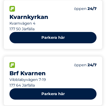
322 m
75
Totalt antal pla
FLÖDE
Antal parkeringsp
Fredag
öppen
24/7
Kvarnkyrkan
Kvarnvägen 4
177 50 Järfälla
Parkera här
338 m
80
Totalt antal pla
FLÖDE
Antal parkeringsp
Fredag
öppen
24/7
Brf Kvarnen
Vibblabyvägen 7-19
177 64 Järfälla
Parkera här