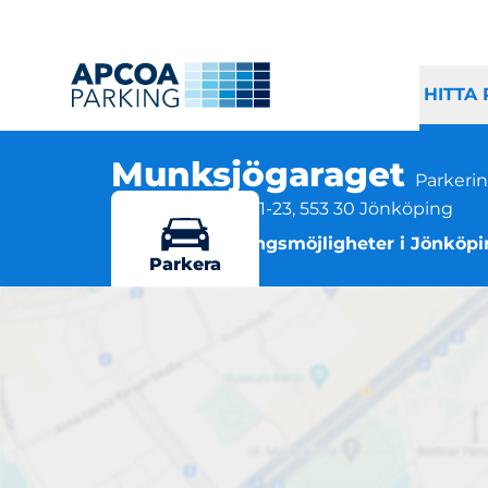
HITTA
Munksjögaraget
Parkerin
Vaggerydsgatan 1-23, 553 30 Jönköping
Flera parkeringsmöjligheter i Jönköp
Parkera