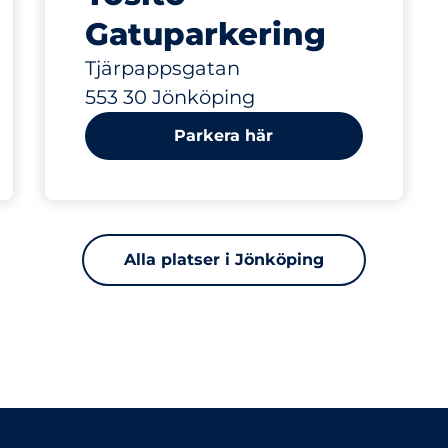
Gatuparkering
Tjärpappsgatan
553 30 Jönköping
Parkera här
Alla platser i Jönköping