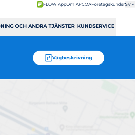
FLOW App
Om APCOA
Företagskunder
SV
DNING OCH ANDRA TJÄNSTER
KUNDSERVICE
Vägbeskrivning