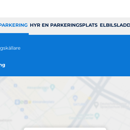
 PARKERING
HYR EN PARKERINGSPLATS
ELBILSLAD
gskällare
ing
Parkering på plats
Munksjögaraget