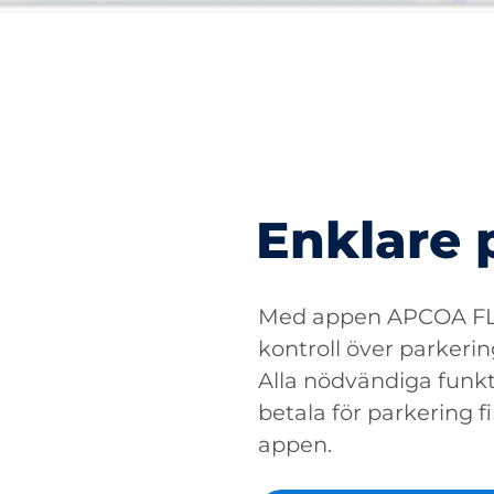
Enklare 
Med appen APCOA FLO
kontroll över parkerin
Alla nödvändiga funkti
betala för parkering fin
appen.