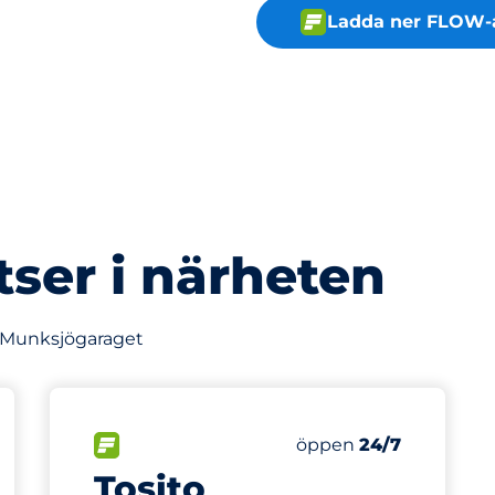
Ladda ner FLOW-
tser i närheten
v Munksjögaraget
441 m
20
latser
Totalt antal platser
splatser:
FLÖDE
Antal parkeringsplatse
Lördag
öppen
24/7
Tosito