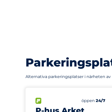
Parkeringspla
Alternativa parkeringsplatser i närheten a
436 m
52
Totalt antal p
FLÖDE
Antal parkering
Lördag
öppen
24/7
P-hus Arket