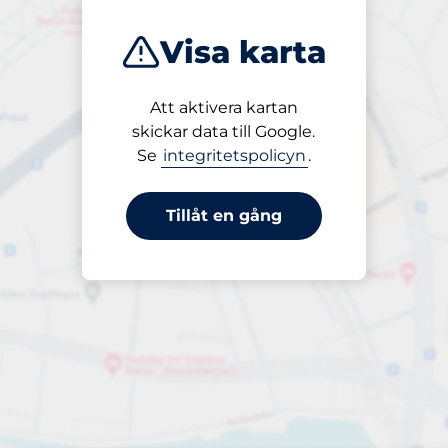
Visa karta
Att aktivera kartan
Öppet
skickar data till Google.
24/7
Se
integritetspolicyn
.
Tillåt en gång
Infartshöjd
Maxhöjd 2,10m