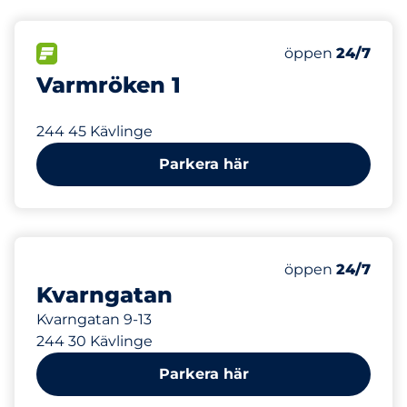
336 m
4
8
Totalt antal pla
Electric Car Ch
FLÖDE
Antal parkeringsp
Fredag
öppen
24/7
Varmröken 1
244 45 Kävlinge
Parkera här
997 m
Fredag
öppen
24/7
Kvarngatan
Kvarngatan 9-13
244 30 Kävlinge
Parkera här