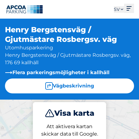
Öpp
SV
Henry Bergstensväg /
Gjutmästare Rosbergsv. väg
Utomhusparkering
Henry Bergstensväg / Gjutmästare Rosbergsv. väg,
176 69 kallhäll
Flera parkeringsmöjligheter i kallhäll
Vägbeskrivning
Visa karta
Parkera
Att aktivera kartan
skickar data till Google.