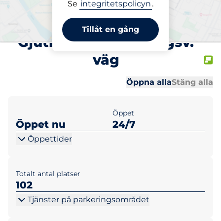
Se
integritetspolicyn
.
Parkering på plats
Henry Bergstensväg /
Tillåt en gång
Gjutmästare Rosbergsv.
väg
Al
Al
Öppna alla
Stäng alla
Öppet
Öppet nu
24/7
Öppettider
Totalt antal platser
102
Tjänster på parkeringsområdet