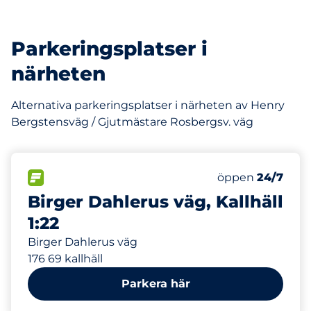
Parkeringsplatser i
närheten
Alternativa parkeringsplatser i närheten av Henry
Bergstensväg / Gjutmästare Rosbergsv. väg
84 m
54
Totalt antal pla
FLÖDE
Antal parkeringsp
öppen
24/7
Birger Dahlerus väg, Kallhäll
1:22
Birger Dahlerus väg
176 69 kallhäll
Parkera här