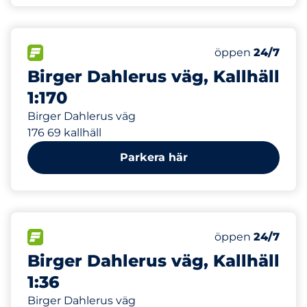
84 m
25
Totalt antal pla
FLÖDE
Antal parkeringsp
öppen
24/7
Birger Dahlerus väg, Kallhäll
1:170
Birger Dahlerus väg
176 69 kallhäll
Parkera här
84 m
25
Totalt antal pla
FLÖDE
Antal parkeringsp
öppen
24/7
Birger Dahlerus väg, Kallhäll
1:36
Birger Dahlerus väg