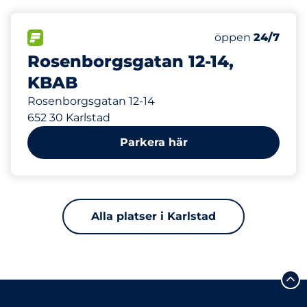
219 m
80
Totalt antal pl
FLÖDE&nbsp
Antal parkeringsp
Fredag&nbsp
öppen
24/7
Rosenborgsgatan 12-14,
KBAB
Rosenborgsgatan 12-14
652 30 Karlstad
Parkera här
Alla platser i Karlstad