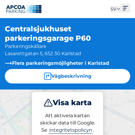
Öpp
SV
Centralsjukhuset
parkeringsgarage P60
Parkeringskällare
Lasarettgatan 5, 652 30 Karlstad
Flera parkeringsmöjligheter i Karlstad
Vägbeskrivning
Visa karta
Parkera
Ladda
Att aktivera kartan
skickar data till Google.
Se
integritetspolicyn
.
Parkering på plats