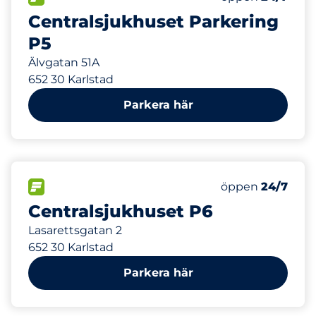
Centralsjukhuset Parkering
P5
Älvgatan 51A
652 30 Karlstad
Parkera här
123 m
79
2
Totalt antal pl
Parkering för r
FLÖDE&nbsp
Antal parkeringsp
Fredag&nbsp
öppen
24/7
Centralsjukhuset P6
Lasarettsgatan 2
652 30 Karlstad
Parkera här