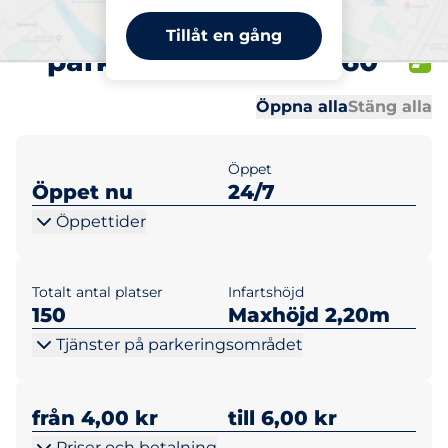
Centralsjukhuset
Tillåt en gång
parkeringsgarage P60
Al
Al
Öppna alla
Stäng alla
Öppet
Öppet nu
24/7
Öppettider
Totalt antal platser
Infartshöjd
150
Maxhöjd 2,20m
Tjänster på parkeringsområdet
från 4,00 kr
till 6,00 kr
Priser och betalning