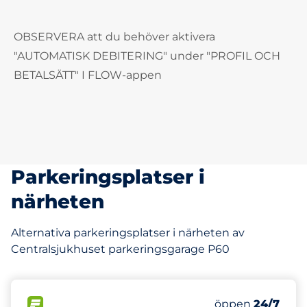
OBSERVERA att du behöver aktivera
"AUTOMATISK DEBITERING" under "PROFIL OCH
BETALSÄTT" I FLOW-appen
Parkeringsplatser i
närheten
Alternativa parkeringsplatser i närheten av
Centralsjukhuset parkeringsgarage P60
79 m
354
Totalt antal pl
FLÖDE&nbsp
Antal parkeringsp
Fredag&nbsp
öppen
24/7