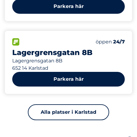
Parkera här
14
4
Totalt antal pl
Electric Car Ch
FLÖDE&nbsp
Antal parkeringsp
Torsdag&nbsp
öppen
24/7
Lagergrensgatan 8B
Lagergrensgatan 8B
652 14 Karlstad
Parkera här
Alla platser i Karlstad