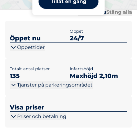
Tillåt en gång
Al
Al
Öppna alla
Stäng alla
Öppet
Öppet nu
24/7
Öppettider
Totalt antal platser
Infartshöjd
135
Maxhöjd 2,10m
Tjänster på parkeringsområdet
Visa priser
Priser och betalning