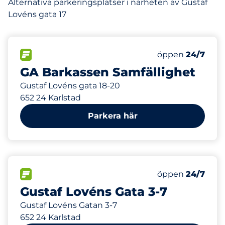
Alternativa parkeringsplatser i närheten av Gustaf
Lovéns gata 17
50
6
Totalt antal pl
Electric Car Ch
FLÖDE&nbsp
Antal parkeringsp
Torsdag&nbsp
öppen
24/7
GA Barkassen Samfällighet
Gustaf Lovéns gata 18-20
652 24 Karlstad
Parkera här
50
10
Totalt antal pl
Electric Car Ch
FLÖDE&nbsp
Antal parkeringsp
Torsdag&nbsp
öppen
24/7
Gustaf Lovéns Gata 3-7
Gustaf Lovéns Gatan 3-7
652 24 Karlstad