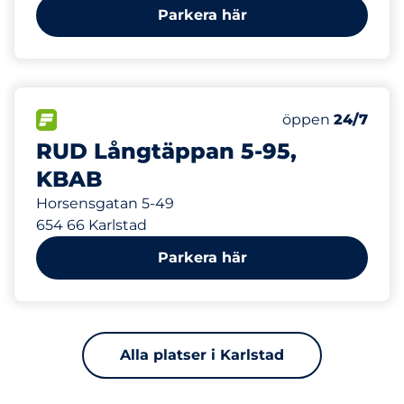
Parkera här
240 m
80
Totalt antal pla
FLÖDE
Antal parkeringsp
Måndag
öppen
24/7
RUD Långtäppan 5-95,
KBAB
Horsensgatan 5-49
654 66 Karlstad
Parkera här
Alla platser i Karlstad