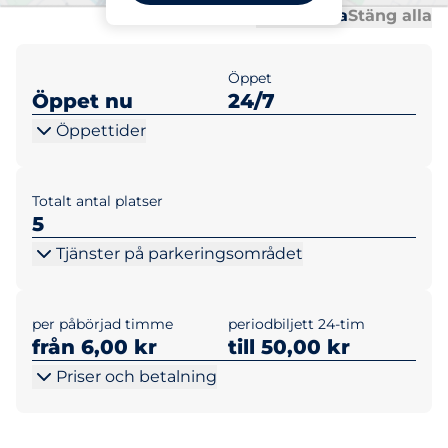
Al
Al
Öppna alla
Stäng alla
Öppet
Öppet nu
24/7
Öppettider
Totalt antal platser
5
Tjänster på parkeringsområdet
per påbörjad timme
periodbiljett 24-tim
från 6,00 kr
till 50,00 kr
Priser och betalning