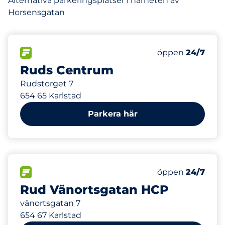
Alternativa parkeringsplatser i närheten av
Horsensgatan
135 m
133
Totalt antal pla
FLÖDE
Antal parkeringsp
Måndag
öppen
24/7
Ruds Centrum
Rudstorget 7
654 65 Karlstad
Parkera här
202 m
1
Totalt antal pla
FLÖDE
Antal parkeringsp
Måndag
öppen
24/7
Rud Vänortsgatan HCP
vänortsgatan 7
654 67 Karlstad