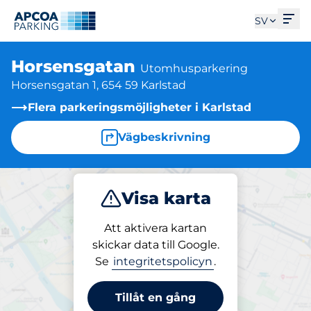
Öpp
SV
Horsensgatan
Utomhusparkering
Horsensgatan 1, 654 59 Karlstad
Flera parkeringsmöjligheter i Karlstad
Vägbeskrivning
Visa karta
Parkera
Att aktivera kartan
skickar data till Google.
Se
integritetspolicyn
.
Parkering på plats
Horsensgatan
Tillåt en gång