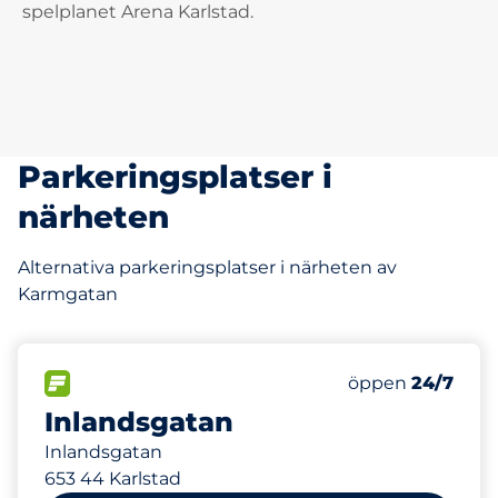
spelplanet Arena Karlstad.
Parkeringsplatser i
närheten
Alternativa parkeringsplatser i närheten av
Karmgatan
93 m
0
Totalt antal pla
FLÖDE
Antal parkeringsp
Fredag
öppen
24/7
Inlandsgatan
Inlandsgatan
653 44 Karlstad