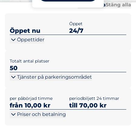
Al
Al
Öppna alla
Stäng alla
Öppet
Öppet nu
24/7
Öppettider
Totalt antal platser
50
Tjänster på parkeringsområdet
per påbörjad timme
periodbiljett 24 timmar
från 10,00 kr
till 70,00 kr
Priser och betalning