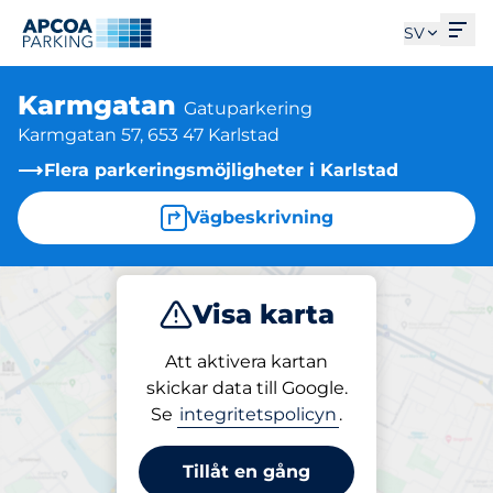
Öpp
SV
Karmgatan
Gatuparkering
Karmgatan 57, 653 47 Karlstad
Flera parkeringsmöjligheter i Karlstad
Vägbeskrivning
Visa karta
Parkera
Att aktivera kartan
skickar data till Google.
Se
integritetspolicyn
.
Parkering på plats
Karmgatan
Tillåt en gång