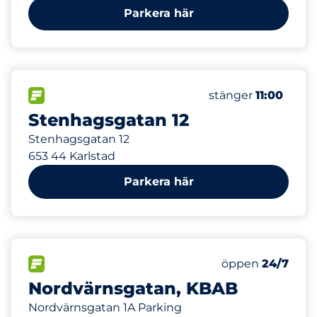
Parkera här
157 m
FLÖDE
Fredag
stänger
11:00
Stenhagsgatan 12
Stenhagsgatan 12
653 44 Karlstad
Parkera här
232 m
80
Totalt antal pla
FLÖDE
Antal parkeringsp
Fredag
öppen
24/7
Nordvärnsgatan, KBAB
Nordvärnsgatan 1A Parking