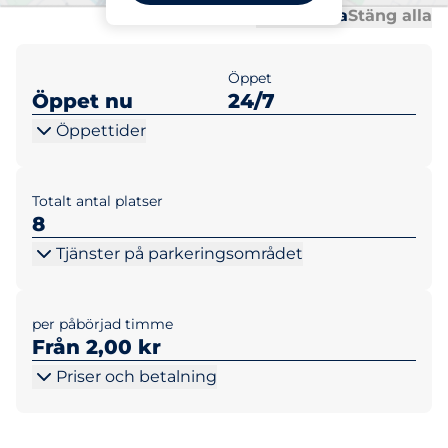
Al
Al
Öppna alla
Stäng alla
Öppet
Öppet nu
24/7
Öppettider
Totalt antal platser
8
Tjänster på parkeringsområdet
per påbörjad timme
Från 2,00 kr
Priser och betalning