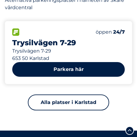
Alternativa parkeringsplatser i närheten av Skåre
vårdcentral
202 m
33
Totalt antal pl
FLÖDE&nbsp
Antal parkeringsp
Torsdag&nbsp
öppen
24/7
Trysilvägen 7-29
Trysilvägen 7-29
653 50 Karlstad
Parkera här
Alla platser i Karlstad