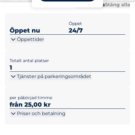
Al
Al
Öppna alla
Stäng alla
Öppet
Öppet nu
24/7
Öppettider
Totalt antal platser
1
Tjänster på parkeringsområdet
per påbörjad timme
från 25,00 kr
Priser och betalning