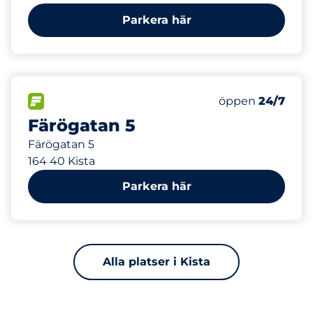
Parkera här
128 m
10
Totalt antal pla
FLÖDE
Antal parkeringsp
Lördag
öppen
24/7
Färögatan 5
Färögatan 5
164 40 Kista
Parkera här
Alla platser i Kista