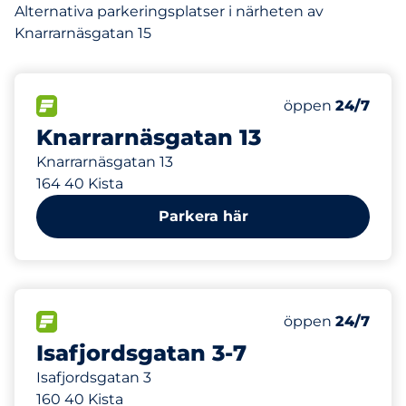
Alternativa parkeringsplatser i närheten av
Knarrarnäsgatan 15
30 m
25
Totalt antal pla
FLÖDE
Antal parkeringsp
Lördag
öppen
24/7
Knarrarnäsgatan 13
Knarrarnäsgatan 13
164 40 Kista
Parkera här
91 m
3
Totalt antal pla
FLÖDE
Antal parkeringsp
Lördag
öppen
24/7
Isafjordsgatan 3-7
Isafjordsgatan 3
160 40 Kista