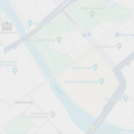
Öppet nu
Öppettider
Totalt antal platser
153
Tjänster på parkeringsområdet
per påbörjad timme
från 15,00 kr
Priser och betalning