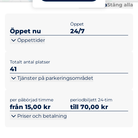
Al
Al
Öppna alla
Stäng alla
Öppet
Öppet nu
24/7
Öppettider
Totalt antal platser
41
Tjänster på parkeringsområdet
per påbörjad timme
periodbiljett 24-tim
från 15,00 kr
till 70,00 kr
Priser och betalning