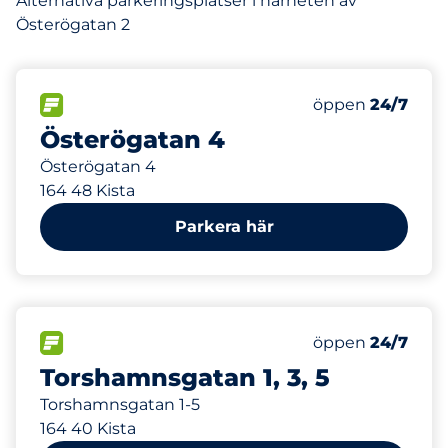
Alternativa parkeringsplatser i närheten av
Österögatan 2
71 m
85
Totalt antal pl
FLÖDE&nbsp
Antal parkeringsp
Torsdag&nbsp
öppen
24/7
Österögatan 4
Österögatan 4
164 48 Kista
Parkera här
163 m
250
Totalt antal pl
FLÖDE&nbsp
Antal parkeringsp
Torsdag&nbsp
öppen
24/7
Torshamnsgatan 1, 3, 5
Torshamnsgatan 1-5
164 40 Kista