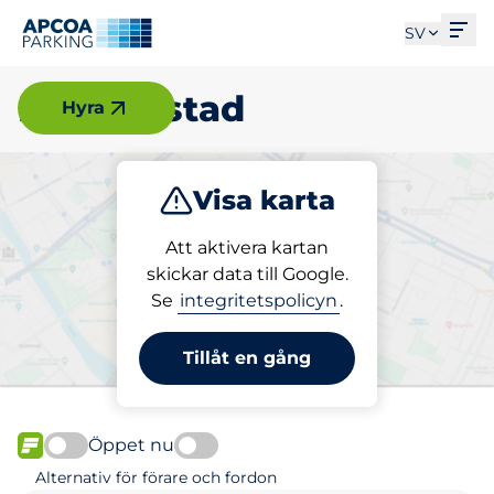
Öpp
SV
Kristianstad
Hyra
Visa karta
Parkera
Att aktivera kartan
skickar data till Google.
Se
integritetspolicyn
.
Välj din parkeringsplats i
Kristianstad
Tillåt en gång
Öppet nu
FLÖDE
Alternativ för förare och fordon