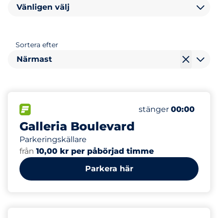
Vänligen välj
Sortera efter
Närmast
1100
Totalt antal platse
FLÖDE
Antal parkeringsplat
Måndag
stänger
00:00
Galleria Boulevard
Parkeringskällare
från
10,00 kr per påbörjad timme
Parkera här