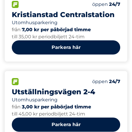
50
Totalt antal pla
FLÖDE
Antal parkeringsp
Måndag
öppen
24/7
Kristianstad Centralstation
Utomhusparkering
från
7,00 kr per påbörjad timme
till 35,00 kr periodbiljett 24-tim
Parkera här
52
1
Totalt antal pla
Parkering för r
FLÖDE
Antal parkeringsp
Måndag
öppen
24/7
Utställningsvägen 2-4
Utomhusparkering
från
3,00 kr per påbörjad timme
till 45,00 kr periodbiljett 24-tim
Parkera här