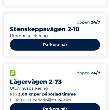
Måndag
öppen
24/7
Stenskeppsvägen 2-10
Utomhusparkering
Parkera här
FLÖDE
Måndag
öppen
24/7
Lägervägen 2-73
Utomhusparkering
från
3,00 kr per påbörjad timme
till 45,00 kr periodbiljett 24-tim
Parkera här