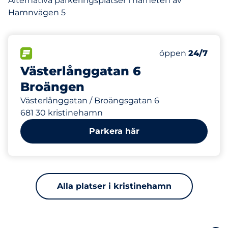
Alternativa parkeringsplatser i närheten av
Hamnvägen 5
495 m
80
Totalt antal pl
FLÖDE&nbsp
Antal parkeringsp
Torsdag&nbsp
öppen
24/7
Västerlånggatan 6
Broängen
Västerlånggatan / Broängsgatan 6
681 30 kristinehamn
Parkera här
Alla platser i kristinehamn