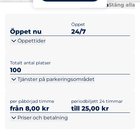
Al
Al
Öppna alla
Stäng alla
Öppet
Öppet nu
24/7
Öppettider
Totalt antal platser
100
Tjänster på parkeringsområdet
per påbörjad timme
periodbiljett 24 timmar
från 8,00 kr
till 25,00 kr
Priser och betalning