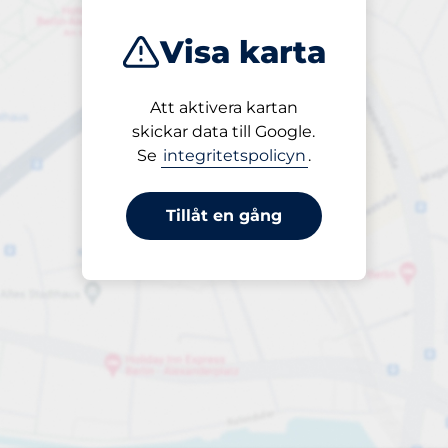
Visa karta
Att aktivera kartan
Öppet
skickar data till Google.
24/7
Se
integritetspolicyn
.
Tillåt en gång
Periodbiljetter
Till 100,00 kr