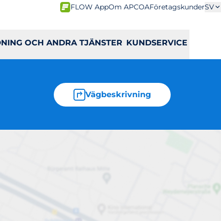
FLOW App
Om APCOA
Företagskunder
SV
DNING OCH ANDRA TJÄNSTER
KUNDSERVICE
Vägbeskrivning