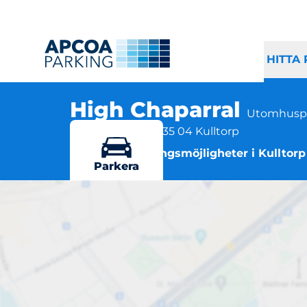
HITTA
High Chaparral
Utomhuspa
High Chaparral, 335 04 Kulltorp
Flera parkeringsmöjligheter i Kulltorp
Parkera