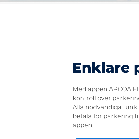
Enklare 
Med appen APCOA FLO
kontroll över parkerin
Alla nödvändiga funkti
betala för parkering fin
appen.