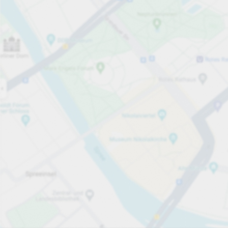
Öppet nu
Öppettider
Totalt antal platser
1000
Tjänster på parkeringsområdet
Per påbörjad timme
Från 25,00 kr
Priser och betalning