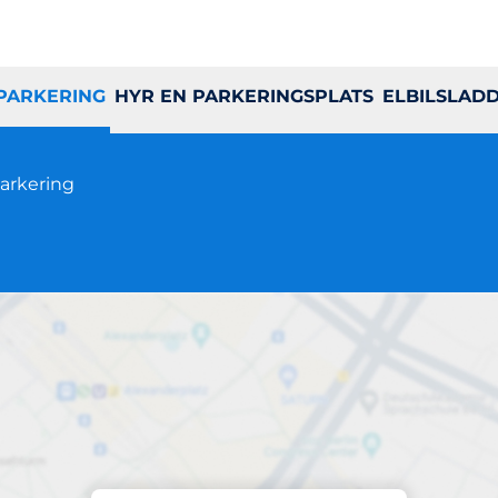
 PARKERING
HYR EN PARKERINGSPLATS
ELBILSLAD
rkering
Parkering på plats
High Chaparral