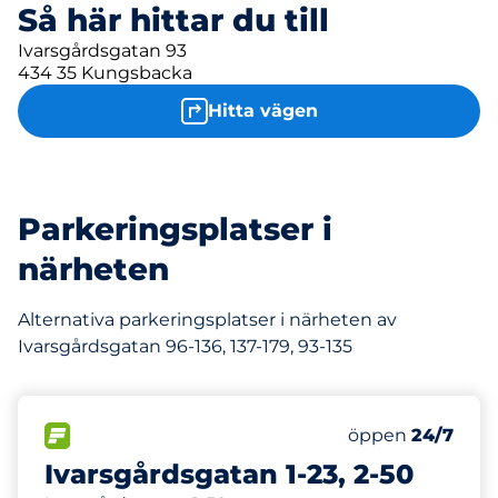
Så här hittar du till
Ivarsgårdsgatan 93
434 35 Kungsbacka
Hitta vägen
Parkeringsplatser i
närheten
Alternativa parkeringsplatser i närheten av
Ivarsgårdsgatan 96-136, 137-179, 93-135
169 m
20
Totalt antal pl
FLÖDE&nbsp
Antal parkeringsp
Torsdag&nbsp
öppen
24/7
Ivarsgårdsgatan 1-23, 2-50