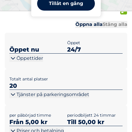
Ivarsgårdsgatan 96-136,
Tillåt en gång
137-179, 93-135
Al
Al
Öppna alla
Stäng alla
Öppet
Öppet nu
24/7
Öppettider
Totalt antal platser
20
Tjänster på parkeringsområdet
per påbörjad timme
periodbiljett 24 timmar
Från 5,00 kr
Till 50,00 kr
Priser och betalning