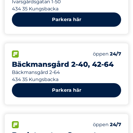
Ivarsgårdsgatan 1-50
434 35 Kungsbacka
Parkera här
246 m
20
Totalt antal pl
FLÖDE&nbsp
Antal parkeringsp
Torsdag&nbsp
öppen
24/7
Bäckmansgård 2-40, 42-64
Bäckmansgård 2-64
434 35 Kungsbacka
Parkera här
258 m
20
Totalt antal pl
FLÖDE&nbsp
Antal parkeringsp
Torsdag&nbsp
öppen
24/7