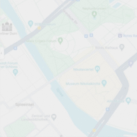
Öppet nu
Öppettider
Totalt antal platser
10
Tjänster på parkeringsområdet
per påbörjad timme
Från 5,00 kr
Priser och betalning