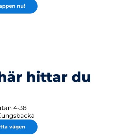
appen nu!
här hittar du
tan 4-38
Kungsbacka
itta vägen