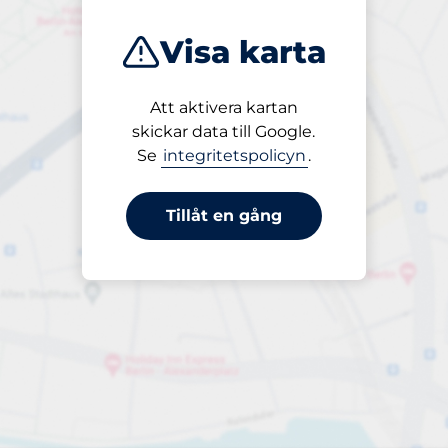
Visa karta
Att aktivera kartan
Öppet
skickar data till Google.
24/7
Se
integritetspolicyn
.
Tillåt en gång
Periodbiljett 24 timmar
Till 50,00 kr