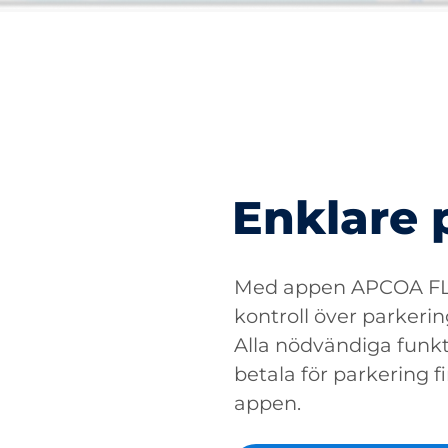
Enklare 
Med appen APCOA FLO
kontroll över parkerin
Alla nödvändiga funkti
betala för parkering fin
appen.