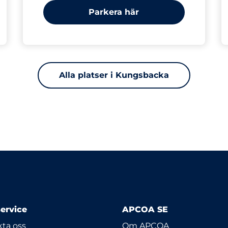
Parkera här
Alla platser i Kungsbacka
ervice
APCOA SE
ta oss
Om APCOA