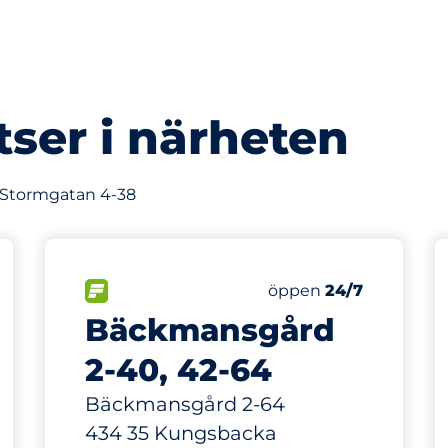
tser i närheten
v Stormgatan 4-38
337 m
20
latser
Totalt antal platser
splatser:
FLÖDE
Antal parkeringsplatse
Lördag
öppen
24/7
Bäckmansgård
2-40, 42-64
Bäckmansgård 2-64
434 35 Kungsbacka