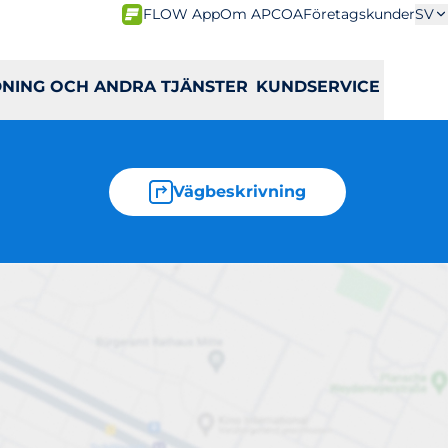
FLOW App
Om APCOA
Företagskunder
SV
DNING OCH ANDRA TJÄNSTER
KUNDSERVICE
Vägbeskrivning