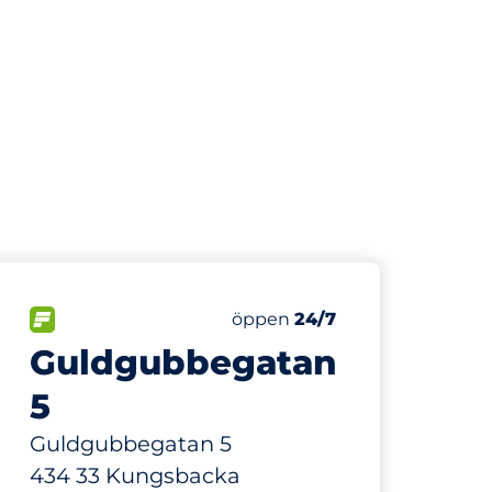
437 m
4
Totalt antal platser
r:
FLÖDE
Antal parkeringsplatser:
Lördag
öppen
24/7
Guldgubbegatan
5
Guldgubbegatan 5
434 33 Kungsbacka