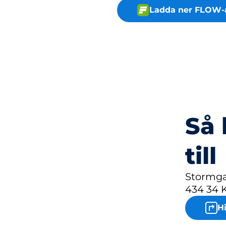
Ladda ner FLOW-
Så 
till
Stormga
434 34 
H