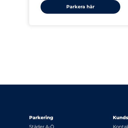
Parkera här
Parkering
Kunds
Städer A-Ö
Kontak