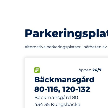
Parkeringspla
Alternativa parkeringsplatser i närheten a
211 m
22
Totalt antal p
FLÖDE
Antal parkering
Lördag
öppen
24/7
Bäckmansgård
80-116, 120-132
Bäckmansgård 80
434 35 Kungsbacka