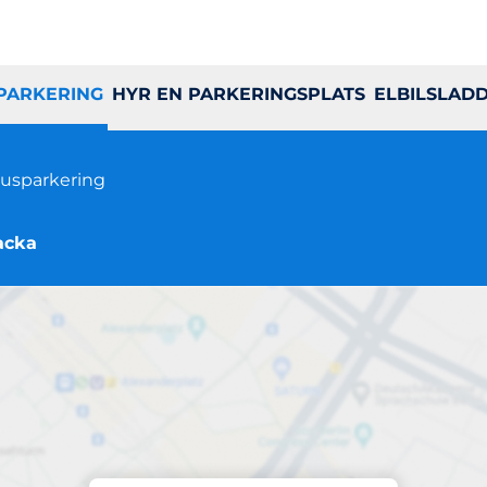
 PARKERING
HYR EN PARKERINGSPLATS
ELBILSLAD
usparkering
acka
Parkering på plats
Stormgatan 4-38