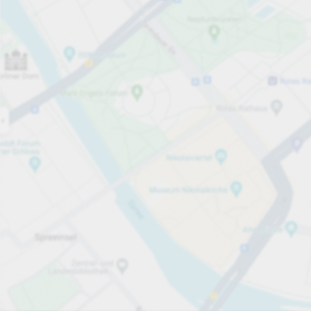
Öppet nu
Öppettider
Totalt antal platser
65
Tjänster på parkeringsområdet
per påbörjad timme
från 5,00 kr
Priser och betalning