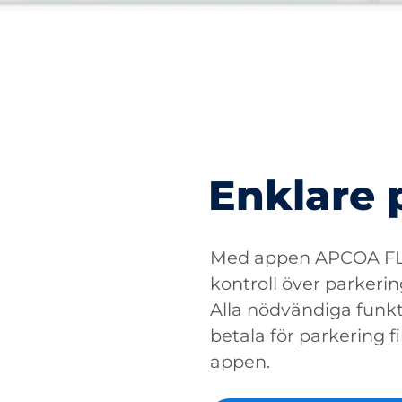
Enklare 
Med appen APCOA FLO
kontroll över parkerin
Alla nödvändiga funkti
betala för parkering fin
appen.