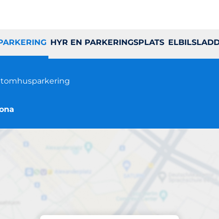
 PARKERING
HYR EN PARKERINGSPLATS
ELBILSLAD
tomhusparkering
rona
Parkering på plats
öreningsgatan 217