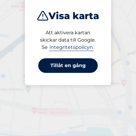
Visa karta
Att aktivera kartan
Öppet
skickar data till Google.
24/7
Se
integritetspolicyn
.
Tillåt en gång