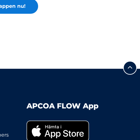
appen nu!
APCOA FLOW App
ners