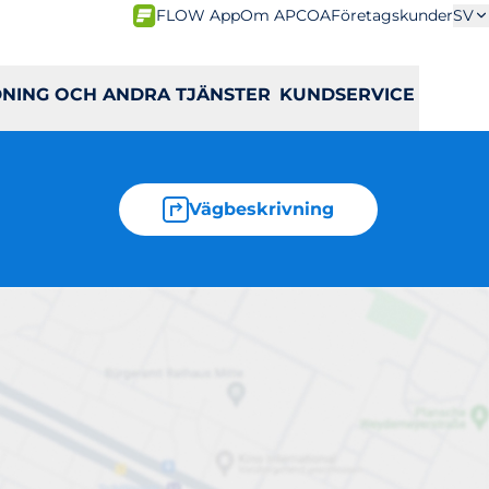
FLOW App
Om APCOA
Företagskunder
SV
DNING OCH ANDRA TJÄNSTER
KUNDSERVICE
Vägbeskrivning