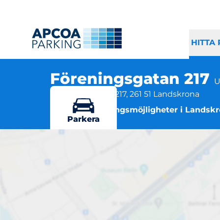
HITTA
Föreningsgatan 217
U
Föreningsgatan 217, 261 51 Landskrona
Flera parkeringsmöjligheter i Landsk
Parkera
F