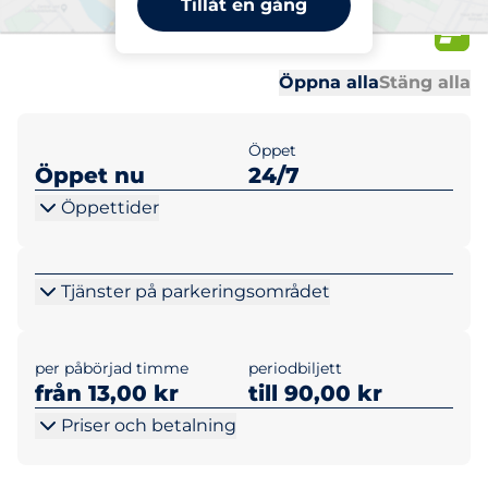
Tillåt en gång
(mark)
Al
Al
Öppna alla
Stäng alla
Öppet
Öppet nu
24/7
Öppettider
Tjänster på parkeringsområdet
per påbörjad timme
periodbiljett
från 13,00 kr
till 90,00 kr
Priser och betalning