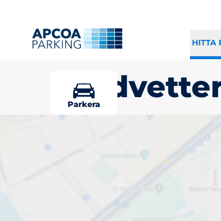
HITTA
Landvette
Parkera
Välj din parke
Landvetter