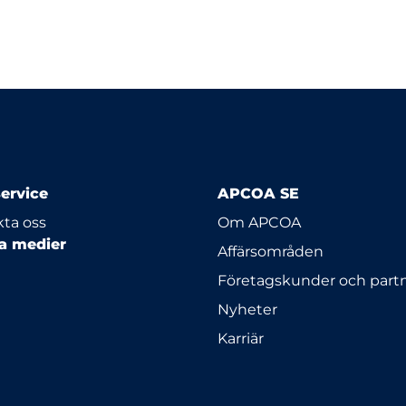
ervice
APCOA SE
ta oss
Om APCOA
la medier
Affärsområden
Företagskunder och part
Nyheter
Karriär