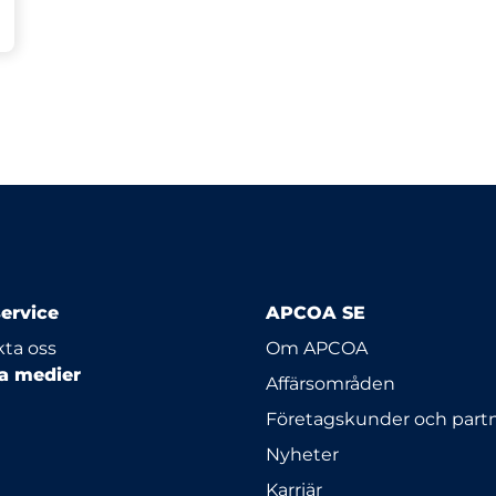
ervice
APCOA SE
ta oss
Om APCOA
la medier
Affärsområden
Företagskunder och part
Nyheter
Karriär