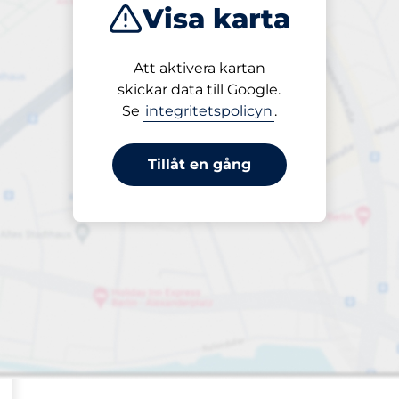
Visa karta
 och fordon
Sortera efter
Att aktivera kartan
Närmast
skickar data till Google.
Se
integritetspolicyn
.
Tillåt en gång