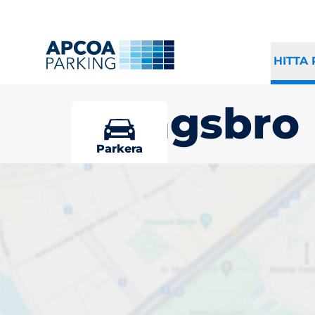
HITTA
Ljungsbro
Parkera
Välj din parke
Ljungsbro