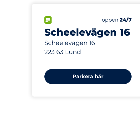
30
Totalt antal p
FLÖDE
Antal parkering
Lördag
öppen
24/7
Scheelevägen 16
Scheelevägen 16
223 63 Lund
Parkera här