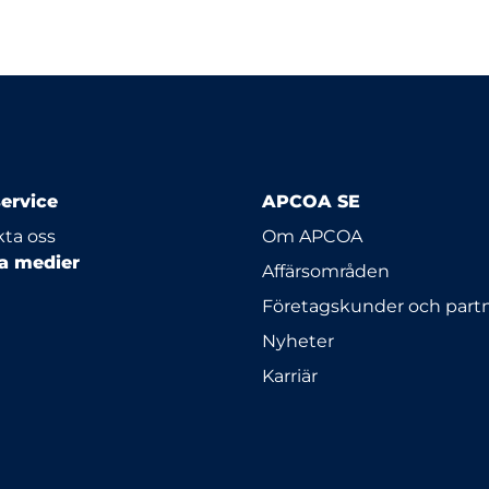
ervice
APCOA SE
ta oss
Om APCOA
la medier
Affärsområden
Företagskunder och part
Nyheter
Karriär