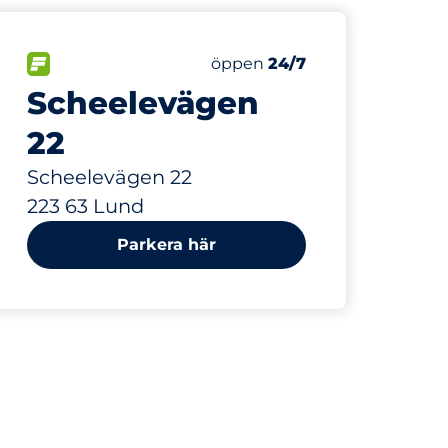
188 m
FLÖDE
Lördag
öppen
24/7
Scheelevägen
22
Scheelevägen 22
223 63 Lund
Parkera här