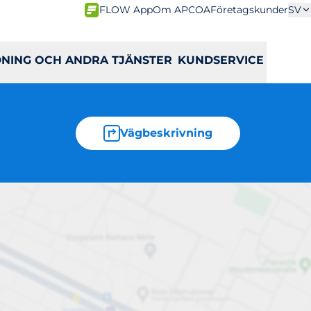
FLOW App
Om APCOA
Företagskunder
SV
DNING OCH ANDRA TJÄNSTER
KUNDSERVICE
Vägbeskrivning