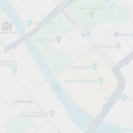
Öppet nu
Öppettider
Totalt antal platser
15
Tjänster på parkeringsområdet