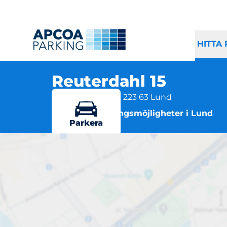
HITTA
Reuterdahl 15
Scheelevägen 16, 223 63 Lund
Flera parkeringsmöjligheter i Lund
Parkera