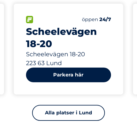
102 m
latser
splatser:
FLÖDE
Lördag
öppen
24/7
Scheelevägen
18-20
Scheelevägen 18-20
223 63 Lund
Parkera här
Alla platser i Lund