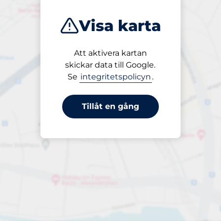
Visa karta
Att aktivera kartan
Öppet
skickar data till Google.
24/7
Se
integritetspolicyn
.
Tillåt en gång