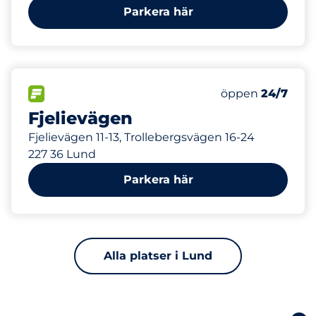
Parkera här
779 m
30
Totalt antal pla
FLÖDE
Antal parkeringsp
öppen
24/7
Fjelievägen
Fjelievägen 11-13, Trollebergsvägen 16-24
227 36 Lund
Parkera här
Alla platser i Lund