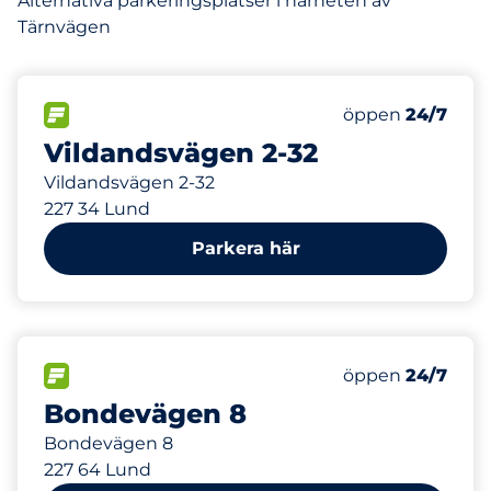
Alternativa parkeringsplatser i närheten av
Tärnvägen
432 m
110
Totalt antal pla
FLÖDE
Antal parkeringsp
öppen
24/7
Vildandsvägen 2-32
Vildandsvägen 2-32
227 34 Lund
Parkera här
602 m
FLÖDE
öppen
24/7
Bondevägen 8
Bondevägen 8
227 64 Lund