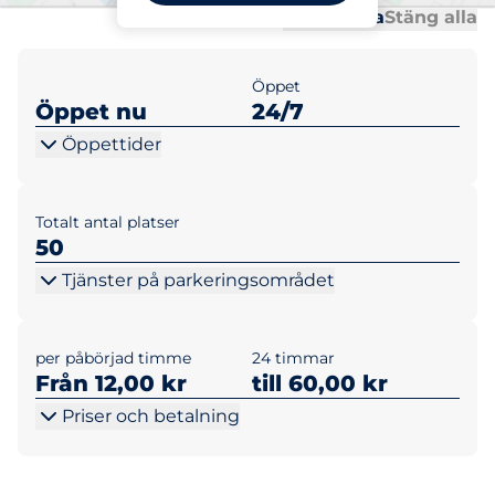
Al
Al
Öppna alla
Stäng alla
Öppet
Öppet nu
24/7
Öppettider
Totalt antal platser
50
Tjänster på parkeringsområdet
per påbörjad timme
24 timmar
Från 12,00 kr
till 60,00 kr
Priser och betalning