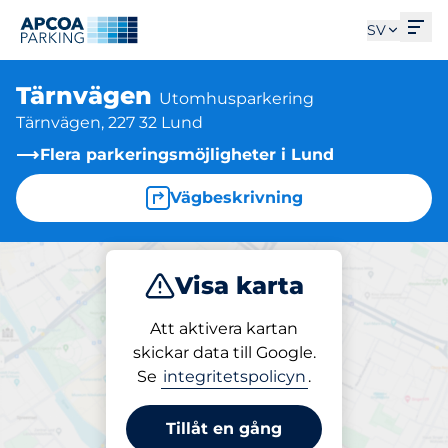
Öpp
SV
Tärnvägen
Utomhusparkering
Tärnvägen, 227 32 Lund
Flera parkeringsmöjligheter i Lund
Vägbeskrivning
Visa karta
Parkera
Att aktivera kartan
skickar data till Google.
Se
integritetspolicyn
.
Parkering på plats
Tärnvägen
Tillåt en gång