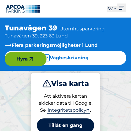
Öpp
SV
Tunavägen 39
Utomhusparkering
Tunavägen 39, 223 63 Lund
Flera parkeringsmöjligheter i Lund
Vägbeskrivning
Hyra
Visa karta
Parkera
Att aktivera kartan
skickar data till Google.
Se
integritetspolicyn
.
Parkering på plats
Tunavägen 39
Tillåt en gång