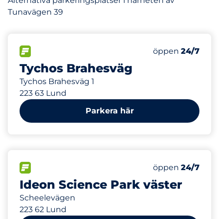
Alternativa parkeringsplatser i närheten av
Tunavägen 39
93 m
FLÖDE
Lördag
öppen
24/7
Tychos Brahesväg
Tychos Brahesväg 1
223 63 Lund
Parkera här
551 m
1609
Totalt antal pla
FLÖDE
Antal parkeringsp
Lördag
öppen
24/7
Ideon Science Park väster
Scheelevägen
223 62 Lund