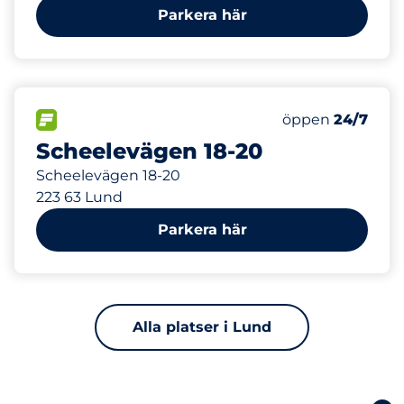
Parkera här
631 m
FLÖDE
Lördag
öppen
24/7
Scheelevägen 18-20
Scheelevägen 18-20
223 63 Lund
Parkera här
Alla platser i Lund