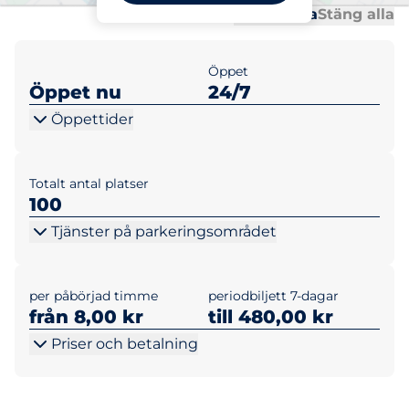
Al
Al
Öppna alla
Stäng alla
Öppet
Öppet nu
24/7
Öppettider
Totalt antal platser
100
Tjänster på parkeringsområdet
per påbörjad timme
periodbiljett 7-dagar
från 8,00 kr
till 480,00 kr
Priser och betalning