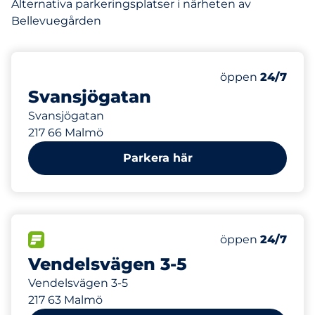
Alternativa parkeringsplatser i närheten av
Bellevuegården
304 m
Lördag
öppen
24/7
Svansjögatan
Svansjögatan
217 66 Malmö
Parkera här
746 m
12
Totalt antal pla
FLÖDE
Antal parkeringsp
Lördag
öppen
24/7
Vendelsvägen 3-5
Vendelsvägen 3-5
217 63 Malmö