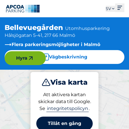
Öpp
SV
Bellevuegården
Utomhusparkering
Hålsjögatan 5-41, 217 66 Malmö
Flera parkeringsmöjligheter i Malmö
Vägbeskrivning
Hyra
Visa karta
Parkera
Att aktivera kartan
skickar data till Google.
Se
integritetspolicyn
.
Parkering på plats
Bellevuegården
Tillåt en gång