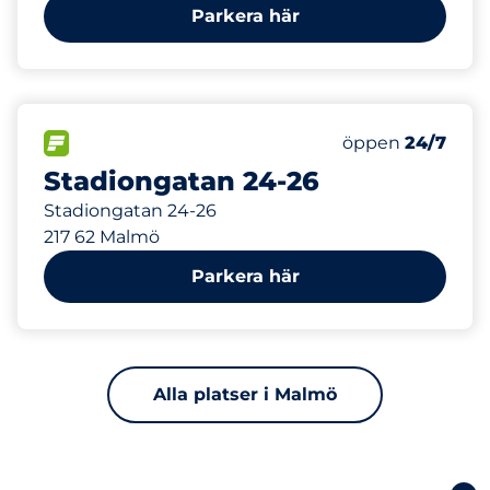
Parkera här
851 m
400
Totalt antal pla
FLÖDE
Antal parkeringsp
Lördag
öppen
24/7
Stadiongatan 24-26
Stadiongatan 24-26
217 62 Malmö
Parkera här
Alla platser i Malmö