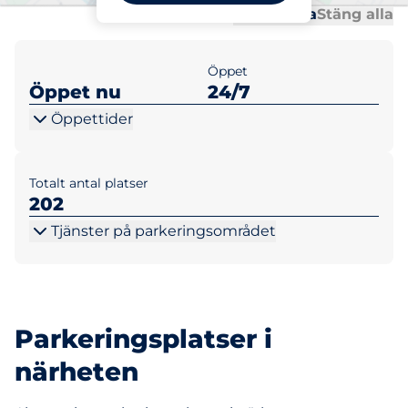
Al
Al
Öppna alla
Stäng alla
Öppet
Öppet nu
24/7
Öppettider
Totalt antal platser
202
Tjänster på parkeringsområdet
Parkeringsplatser i
närheten