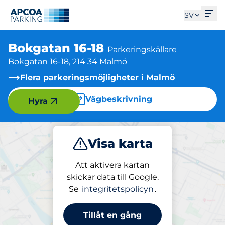
Öpp
SV
Bokgatan 16-18
Parkeringskällare
Bokgatan 16-18, 214 34 Malmö
Flera parkeringsmöjligheter i Malmö
Vägbeskrivning
Hyra
Visa karta
Parkera
Att aktivera kartan
skickar data till Google.
Se
integritetspolicyn
.
Parkering på plats
Bokgatan 16-18
Tillåt en gång