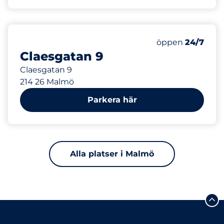
531 m
Fredag
öppen
24/7
Claesgatan 9
Claesgatan 9
214 26 Malmö
Parkera här
Alla platser i Malmö