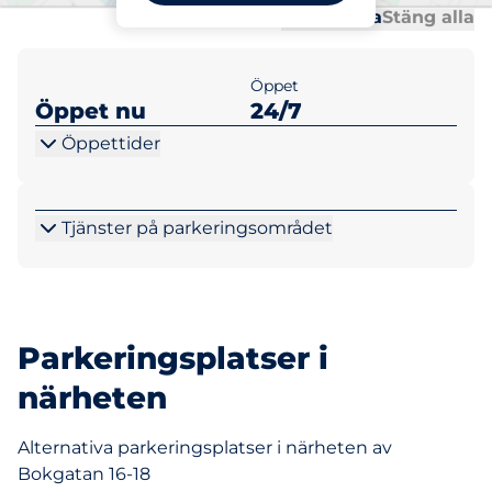
Al
Al
Öppna alla
Stäng alla
Öppet
Öppet nu
24/7
Öppettider
Tjänster på parkeringsområdet
Parkeringsplatser i
närheten
Alternativa parkeringsplatser i närheten av
Bokgatan 16-18