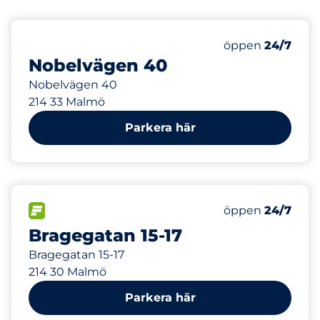
451 m
Fredag
öppen
24/7
Nobelvägen 40
Nobelvägen 40
214 33 Malmö
Parkera här
512 m
FLÖDE
Fredag
öppen
24/7
Bragegatan 15-17
Bragegatan 15-17
214 30 Malmö
Parkera här