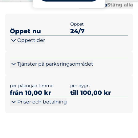
Al
Al
Öppna alla
Stäng alla
Öppet
Öppet nu
24/7
Öppettider
Tjänster på parkeringsområdet
per påbörjad timme
per dygn
från 10,00 kr
till 100,00 kr
Priser och betalning