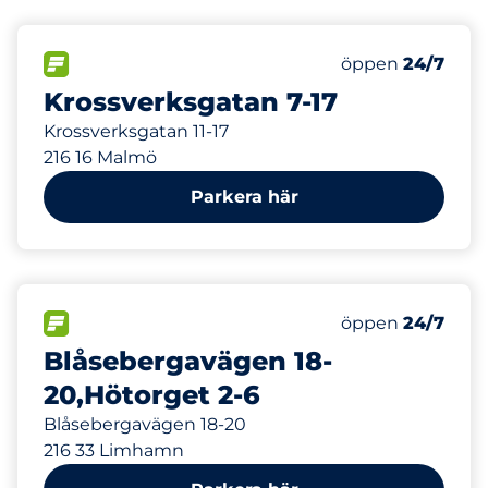
364 m
0
Totalt antal pla
FLÖDE
Antal parkeringsp
Lördag
öppen
24/7
Krossverksgatan 7-17
Krossverksgatan 11-17
216 16 Malmö
Parkera här
863 m
14
Electric Car Ch
FLÖDE
Antal parkeringsp
Lördag
öppen
24/7
Blåsebergavägen 18-
20,Hötorget 2-6
Blåsebergavägen 18-20
216 33 Limhamn