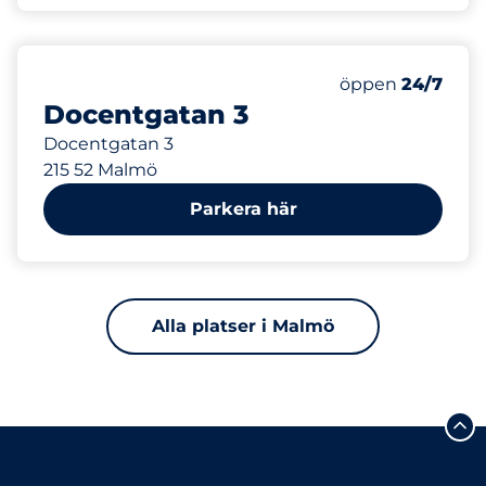
116 m
Måndag
öppen
24/7
Docentgatan 3
Docentgatan 3
215 52 Malmö
Parkera här
Alla platser i Malmö