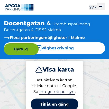
Öpp
SV
Docentgatan 4
Utomhusparkering
Docentgatan 4, 215 52 Malmö
Flera parkeringsmöjligheter i Malmö
Vägbeskrivning
Hyra
Visa karta
Parkera
Att aktivera kartan
skickar data till Google.
Se
integritetspolicyn
.
Parkering på plats
Docentgatan 4
Tillåt en gång