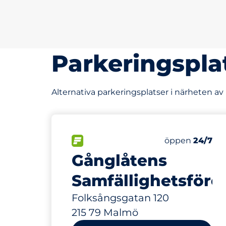
Parkeringspla
Alternativa parkeringsplatser i närheten a
40
Totalt antal p
FLÖDE&nbsp
Antal parkering
Fredag&nbsp
öppen
24/7
Gånglåtens
Samfällighetsföre
Folksångsgatan 120
215 79 Malmö