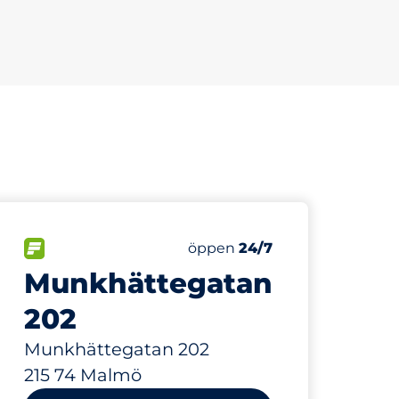
75
Totalt antal platser&nbsp
FLÖDE&nbsp
Antal parkeringsplatser:
Fredag&nbsp
öppen
24/7
Munkhättegatan
202
Munkhättegatan 202
215 74 Malmö