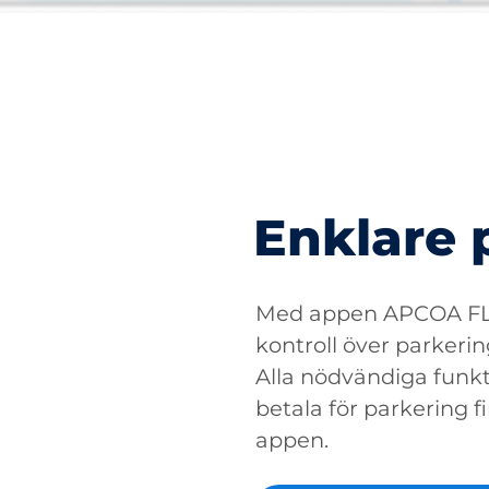
Enklare 
Med appen APCOA FLO
kontroll över parkerin
Alla nödvändiga funkti
betala för parkering fin
appen.