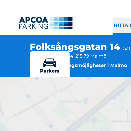
HITTA
Folksångsgatan 14
Gat
Folksångsgatan 14, 215 79 Malmö
Flera parkeringsmöjligheter i Malmö
Parkera