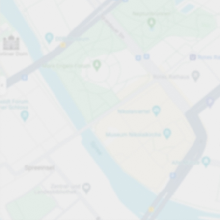
Öppet nu
Öppettider
Totalt antal platser
40
Tjänster på parkeringsområdet
per timme
från 2,00 kr
Priser och betalning