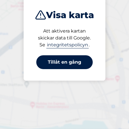
Visa karta
Att aktivera kartan
Öppet
skickar data till Google.
24/7
Se
integritetspolicyn
.
Tillåt en gång
per timme
till 5,00 kr