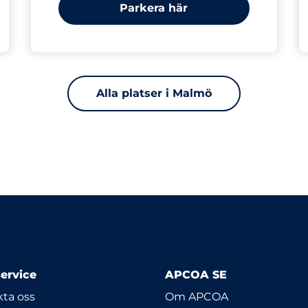
Parkera här
Alla platser i Malmö
ervice
APCOA SE
ta oss
Om APCOA