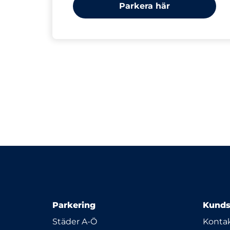
Parkera här
Parkering
Kunds
Städer A-Ö
Kontak