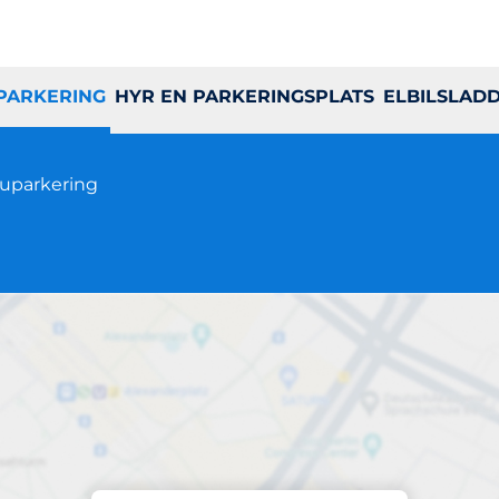
 PARKERING
HYR EN PARKERINGSPLATS
ELBILSLAD
uparkering
Parkering på plats
Folksångsgatan 14