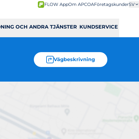
FLOW App
Om APCOA
Företagskunder
SV
DNING OCH ANDRA TJÄNSTER
KUNDSERVICE
Vägbeskrivning