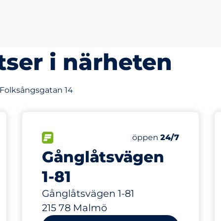
tser i närheten
v Folksångsgatan 14
latser&nbsp
splatser:
FLÖDE&nbsp
Fredag&nbsp
öppen
24/7
Gånglåtsvägen
ning
1-81
Gånglåtsvägen 1-81
215 78 Malmö