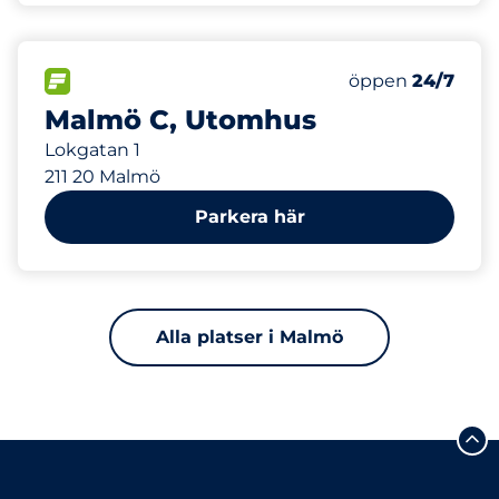
821 m
100
Totalt antal pla
FLÖDE
Antal parkeringsp
öppen
24/7
Malmö C, Utomhus
Lokgatan 1
211 20 Malmö
Parkera här
Alla platser i Malmö