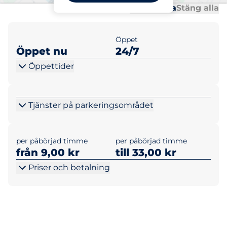
Al
Al
Öppna alla
Stäng alla
Öppet
Öppet nu
24/7
Öppettider
Tjänster på parkeringsområdet
per påbörjad timme
per påbörjad timme
från 9,00 kr
till 33,00 kr
Priser och betalning