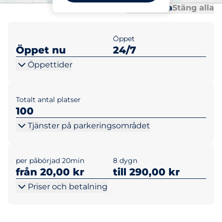
Al
Al
Öppna alla
Stäng alla
Öppet
Öppet nu
24/7
Öppettider
Totalt antal platser
100
Tjänster på parkeringsområdet
per påbörjad 20min
8 dygn
från 20,00 kr
till 290,00 kr
Priser och betalning