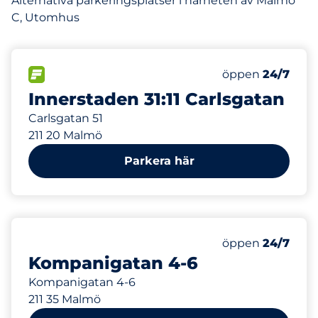
Alternativa parkeringsplatser i närheten av Malmö
C, Utomhus
133
Totalt antal pla
FLÖDE
Antal parkeringsp
Måndag
öppen
24/7
Innerstaden 31:11 Carlsgatan
Carlsgatan 51
211 20 Malmö
Parkera här
Måndag
öppen
24/7
Kompanigatan 4-6
Kompanigatan 4-6
211 35 Malmö