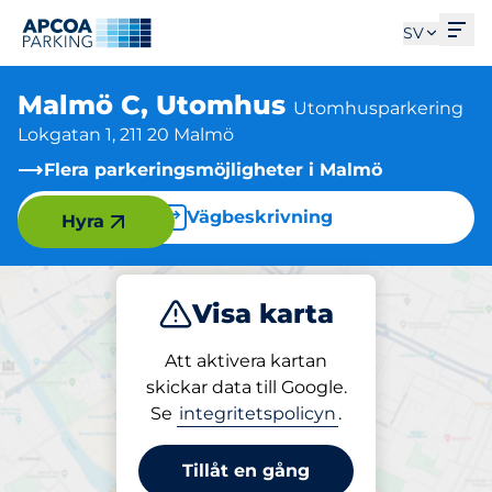
Öpp
SV
Malmö C, Utomhus
Utomhusparkering
Lokgatan 1, 211 20 Malmö
Flera parkeringsmöjligheter i Malmö
Vägbeskrivning
Hyra
Visa karta
Parkera
Att aktivera kartan
skickar data till Google.
Se
integritetspolicyn
.
Parkering på plats
Malmö C, Utomhus
Tillåt en gång