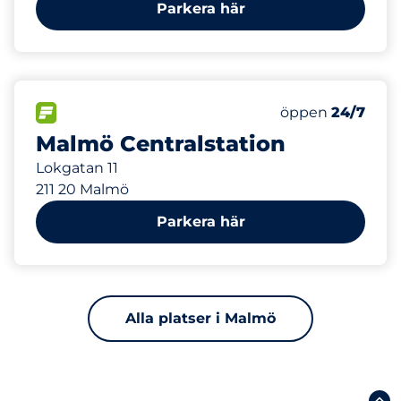
Parkera här
550
16
Totalt antal pla
Electric Car Ch
FLÖDE
Antal parkeringsp
Måndag
öppen
24/7
Malmö Centralstation
Lokgatan 11
211 20 Malmö
Parkera här
Alla platser i Malmö