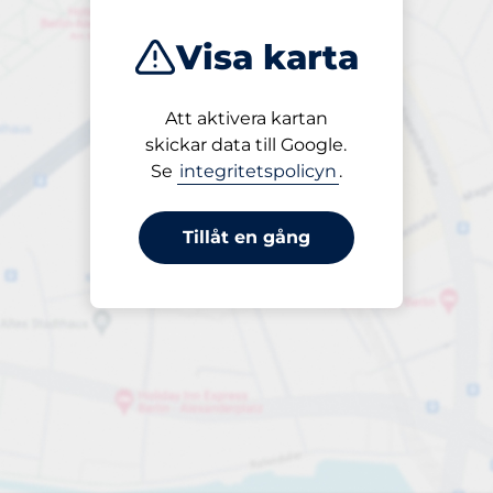
Visa karta
Att aktivera kartan
Öppet
skickar data till Google.
24/7
Se
integritetspolicyn
.
Tillåt en gång
tser i närheten