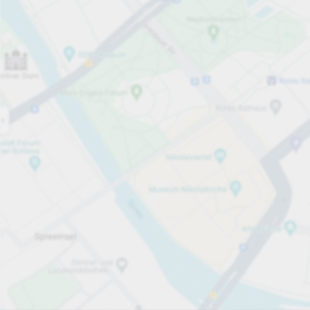
Öppet nu
Öppettider
Tjänster på parkeringsområdet
Parkeringspla