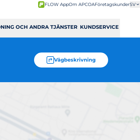
FLOW App
Om APCOA
Företagskunder
SV
DNING OCH ANDRA TJÄNSTER
KUNDSERVICE
Vägbeskrivning