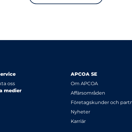
ervice
APCOA SE
ta oss
Om APCOA
la medier
Affärsområden
Företagskunder och part
Nyheter
Karriär