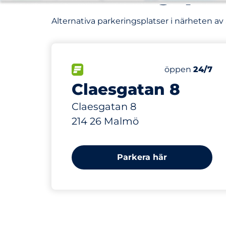
Alternativa parkeringsplatser i närheten av
288 m
FLÖDE
Lördag
öppen
24/7
Claesgatan 8
Claesgatan 8
214 26 Malmö
Parkera här