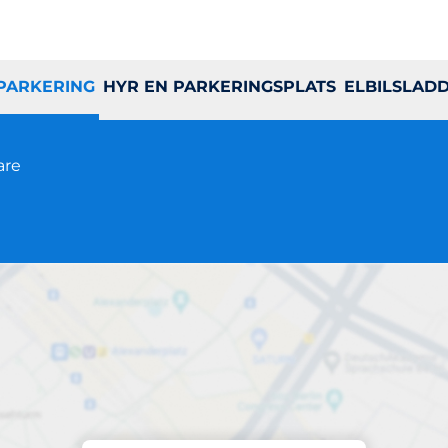
 PARKERING
HYR EN PARKERINGSPLATS
ELBILSLAD
are
Parkering på plats
Slöjdgatan 13