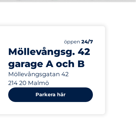
427 m
Lördag
öppen
24/7
Möllevångsg. 42
garage A och B
Möllevångsgatan 42
214 20 Malmö
Parkera här