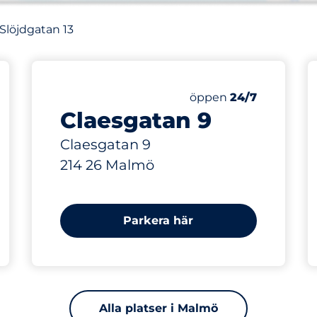
 Slöjdgatan 13
291 m
Lördag
öppen
24/7
Claesgatan 9
Claesgatan 9
214 26 Malmö
Parkera här
Alla platser i Malmö