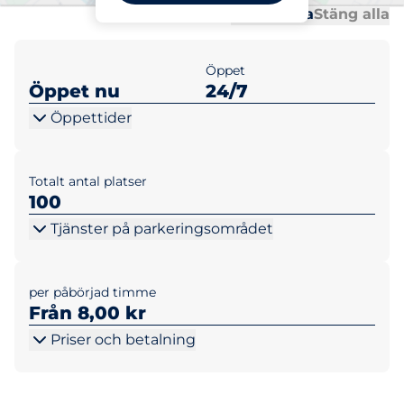
Al
Al
Öppna alla
Stäng alla
Öppet
Öppet nu
24/7
Öppettider
Totalt antal platser
100
Tjänster på parkeringsområdet
per påbörjad timme
Från 8,00 kr
Priser och betalning