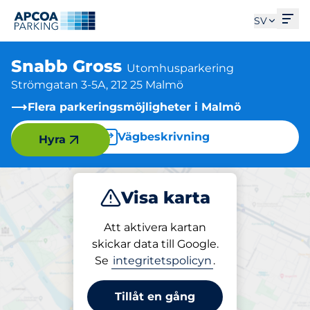
Öpp
SV
Snabb Gross
Utomhusparkering
Strömgatan 3-5A, 212 25 Malmö
Flera parkeringsmöjligheter i Malmö
Vägbeskrivning
Hyra
Visa karta
Parkera
Att aktivera kartan
skickar data till Google.
Se
integritetspolicyn
.
Parkering på plats
Snabb Gross
Tillåt en gång