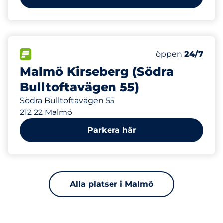
389 m
338
Totalt antal pla
FLÖDE
Antal parkeringsp
Fredag
öppen
24/7
Malmö Kirseberg (Södra
Bulltoftavägen 55)
Södra Bulltoftavägen 55
212 22 Malmö
Parkera här
Alla platser i Malmö