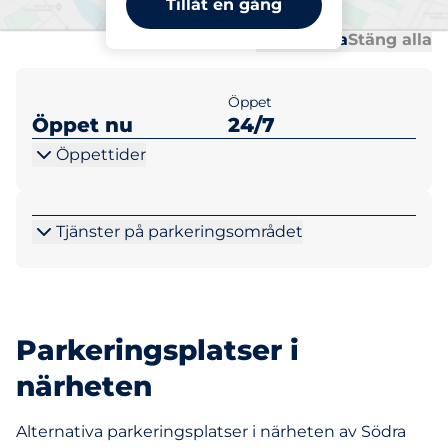
Tillåt en gång
Al
Al
Öppna alla
Stäng alla
Öppet
Öppet nu
24/7
Öppettider
Tjänster på parkeringsområdet
Parkeringsplatser i
närheten
Alternativa parkeringsplatser i närheten av Södra