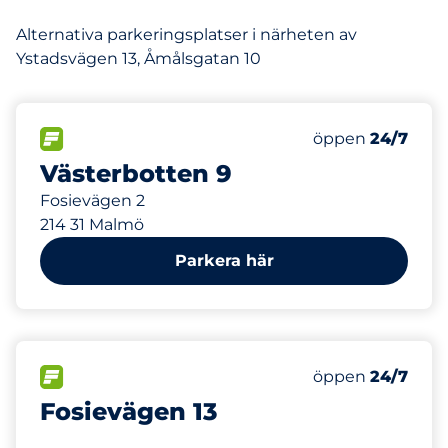
Alternativa parkeringsplatser i närheten av
Ystadsvägen 13, Åmålsgatan 10
80 m
60
Totalt antal pl
FLÖDE&nbsp
Antal parkeringsp
Fredag&nbsp
öppen
24/7
Västerbotten 9
Fosievägen 2
214 31 Malmö
Parkera här
162 m
FLÖDE&nbsp
Fredag&nbsp
öppen
24/7
Fosievägen 13