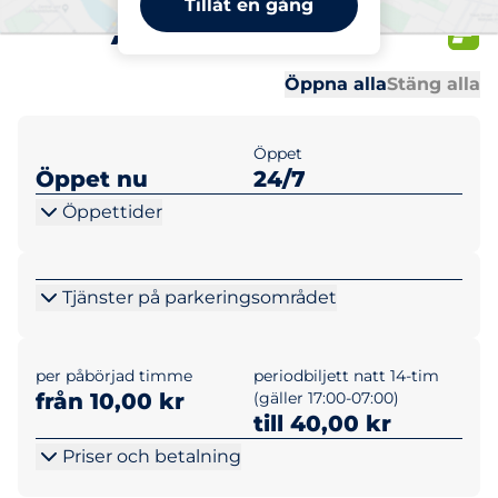
Tillåt en gång
Åmålsgatan 10
Al
Al
Öppna alla
Stäng alla
Öppet
Öppet nu
24/7
Öppettider
Tjänster på parkeringsområdet
per påbörjad timme
periodbiljett natt 14-tim
från 10,00 kr
(gäller 17:00-07:00)
till 40,00 kr
Priser och betalning