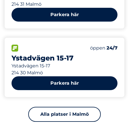
214 31 Malmö
Parkera här
211 m
1
Totalt antal pl
FLÖDE&nbsp
Antal parkeringsp
Fredag&nbsp
öppen
24/7
Ystadvägen 15-17
Ystadvägen 15-17
214 30 Malmö
Parkera här
Alla platser i Malmö