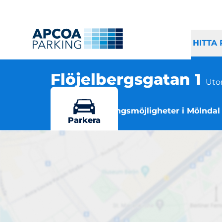
HITTA
Flöjelbergsgatan 1
Uto
, 431 37 Mölndal
Flera parkeringsmöjligheter i Mölndal
Parkera