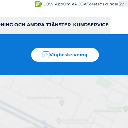
FLOW App
Om APCOA
Företagskunder
SV
DNING OCH ANDRA TJÄNSTER
KUNDSERVICE
Vägbeskrivning