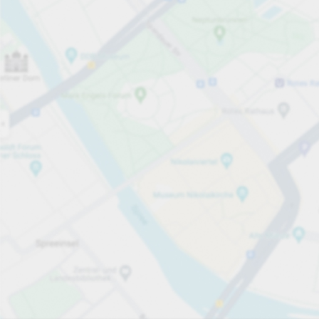
Öppet nu
Öppettider
Totalt antal platser
20
Tjänster på parkeringsområdet
per påbörjade 45 minuter
Från 10,00 kr
Priser och betalning