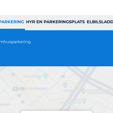
 PARKERING
HYR EN PARKERINGSPLATS
ELBILSLAD
mhusparkering
Parkering på plats
Flöjelbergsgatan 1