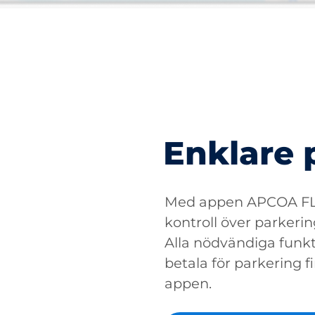
Enklare 
Med appen APCOA FLO
kontroll över parkerin
Alla nödvändiga funkti
betala för parkering fin
appen.