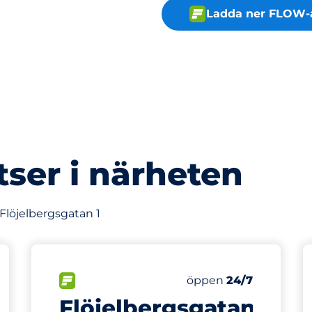
Ladda ner FLOW-
tser i närheten
 Flöjelbergsgatan 1
178 m
30
latser
Charging Spaces
Totalt antal platser
splatser:
FLÖDE
Antal parkeringsplatse
Fredag
öppen
24/7
Flöjelbergsgatan