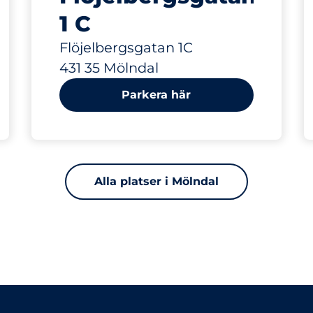
1 C
Flöjelbergsgatan 1C
431 35 Mölndal
Parkera här
Alla platser i Mölndal