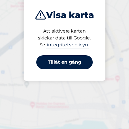
Visa karta
Att aktivera kartan
Öppet
skickar data till Google.
24/7
Se
integritetspolicyn
.
Tillåt en gång