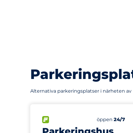
Parkeringspla
Alternativa parkeringsplatser i närheten av
27 m
40
65
Totalt antal p
Electric Car 
FLÖDE
Antal parkering
Fredag
öppen
24/7
Parkeringshus