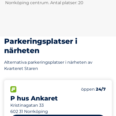
Norrköping centrum. Antal platser: 20
Parkeringsplatser i
närheten
Alternativa parkeringsplatser i närheten av
Kvarteret Staren
690
Totalt antal pl
FLÖDE&nbsp
Antal parkeringsp
Torsdag&nbsp
öppen
24/7
P hus Ankaret
Kristinagatan 33
602 31 Norrköping