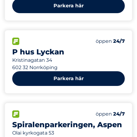
Parkera här
234
Totalt antal pl
FLÖDE&nbsp
Antal parkeringsp
Torsdag&nbsp
öppen
24/7
P hus Lyckan
Kristinagatan 34
602 32 Norrköping
Parkera här
610
Totalt antal pl
FLÖDE&nbsp
Antal parkeringsp
Torsdag&nbsp
öppen
24/7
Spiralenparkeringen, Aspen
Olai kyrkogata 53