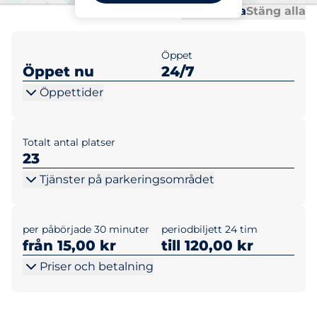
Al
Al
Öppna alla
Stäng alla
Öppet
Öppet nu
24/7
Öppettider
Totalt antal platser
23
Tjänster på parkeringsområdet
per påbörjade 30 minuter
periodbiljett 24 tim
från 15,00 kr
till 120,00 kr
Priser och betalning