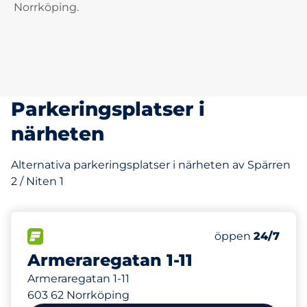
Norrköping.
Parkeringsplatser i
närheten
Alternativa parkeringsplatser i närheten av Spärren
2 / Niten 1
138 m
40
Totalt antal pl
FLÖDE&nbsp
Antal parkeringsp
Torsdag&nbsp
öppen
24/7
Armeraregatan 1-11
Armeraregatan 1-11
603 62 Norrköping