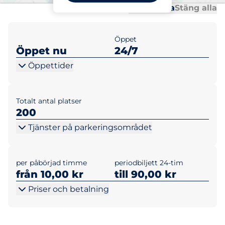
Al
Al
Öppna alla
Stäng alla
Öppet
Öppet nu
24/7
Öppettider
Totalt antal platser
200
Tjänster på parkeringsområdet
per påbörjad timme
periodbiljett 24-tim
från 10,00 kr
till 90,00 kr
Priser och betalning