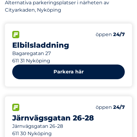
Alternativa parkeringsplatser i närheten av
Cityarkaden, Nyköping
2
Totalt antal pla
FLÖDE
Antal parkeringsp
Fredag
öppen
24/7
Elbilsladdning
Bagaregatan 27
611 31 Nyköping
Parkera här
35
Totalt antal pla
FLÖDE
Antal parkeringsp
Fredag
öppen
24/7
Järnvägsgatan 26-28
Järnvägsgatan 26-28
611 30 Nyköping