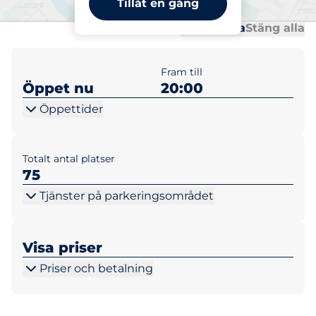
Tillåt en gång
Al
Al
Öppna alla
Stäng alla
Fram till
Öppet nu
20:00
Öppettider
Totalt antal platser
75
Tjänster på parkeringsområdet
Visa priser
Priser och betalning