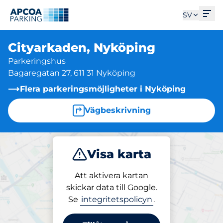
Öpp
SV
Cityarkaden, Nyköping
Parkeringshus
Bagaregatan 27, 611 31 Nyköping
Flera parkeringsmöjligheter i Nyköping
Vägbeskrivning
Visa karta
Parkera
Att aktivera kartan
skickar data till Google.
Se
integritetspolicyn
.
Parkering på plats
Cityarkaden, Nyköping