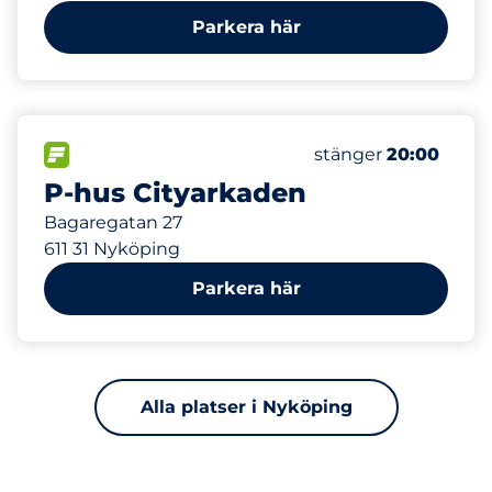
Parkera här
100
Totalt antal platse
FLÖDE
Antal parkeringsplat
Fredag
stänger
20:00
P-hus Cityarkaden
Bagaregatan 27
611 31 Nyköping
Parkera här
Alla platser i Nyköping