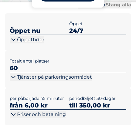
Al
Al
Öppna alla
Stäng alla
Öppet
Öppet nu
24/7
Öppettider
Totalt antal platser
60
Tjänster på parkeringsområdet
per påbörjade 45 minuter
periodbiljett 30-dagar
från 6,00 kr
till 350,00 kr
Priser och betalning