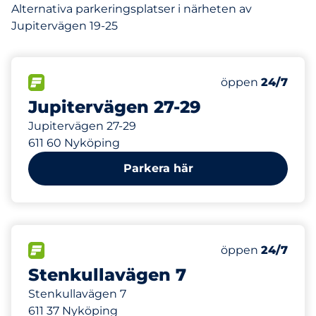
Alternativa parkeringsplatser i närheten av
Jupitervägen 19-25
83 m
40
Totalt antal pla
FLÖDE
Antal parkeringsp
Lördag
öppen
24/7
Jupitervägen 27-29
Jupitervägen 27-29
611 60 Nyköping
Parkera här
222 m
225
Totalt antal pla
FLÖDE
Antal parkeringsp
Lördag
öppen
24/7
Stenkullavägen 7
Stenkullavägen 7
611 37 Nyköping