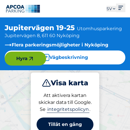
Öpp
SV
Jupitervägen 19-25
Utomhusparkering
Jupitervägen 8, 611 60 Nyköping
Flera parkeringsmöjligheter i Nyköping
Vägbeskrivning
Hyra
Visa karta
Parkera
Att aktivera kartan
skickar data till Google.
Se
integritetspolicyn
.
Parkering på plats
Jupitervägen 19-25
Tillåt en gång