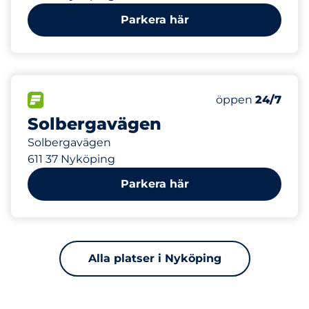
Parkera här
550 m
70
Totalt antal pla
FLÖDE
Antal parkeringsp
Lördag
öppen
24/7
Solbergavägen
Solbergavägen
611 37 Nyköping
Parkera här
Alla platser i Nyköping