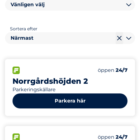
Vänligen välj
Sortera efter
Närmast
0
Electric Car Ch
FLÖDE
Antal parkeringsp
Lördag
öppen
24/7
Norrgårdshöjden 2
Parkeringskällare
Parkera här
0
Electric Car Ch
FLÖDE
Antal parkeringsp
Lördag
öppen
24/7