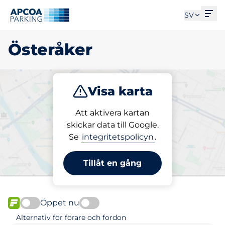
Öpp
SV
Österåker
Visa karta
Parkera
Ladda
Att aktivera kartan
skickar data till Google.
Se
integritetspolicyn
.
Välj din parkeringsplats i
Österåker
Tillåt en gång
Öppet nu
FLÖDE
Alternativ för förare och fordon