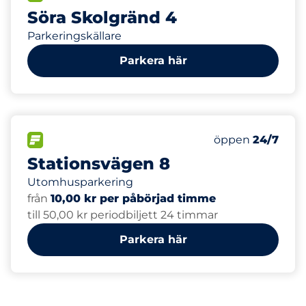
Söra Skolgränd 4
Parkeringskällare
Parkera här
FLÖDE
Lördag
öppen
24/7
Stationsvägen 8
Utomhusparkering
från
10,00 kr per påbörjad timme
till 50,00 kr periodbiljett 24 timmar
Parkera här