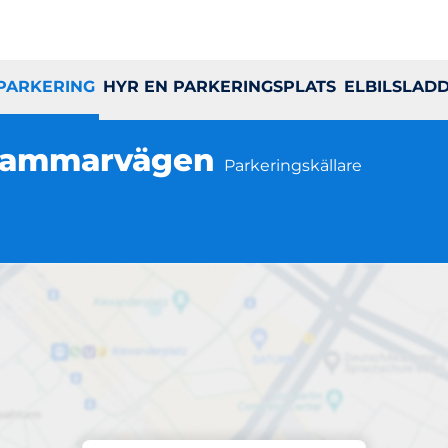
 PARKERING
HYR EN PARKERINGSPLATS
ELBILSLAD
shammarvägen
Parkeringskällare
Parkering på plats
vägen + Åshamma