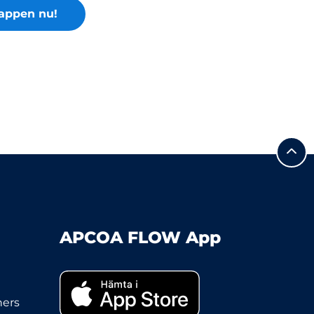
appen nu!
APCOA FLOW App
ners