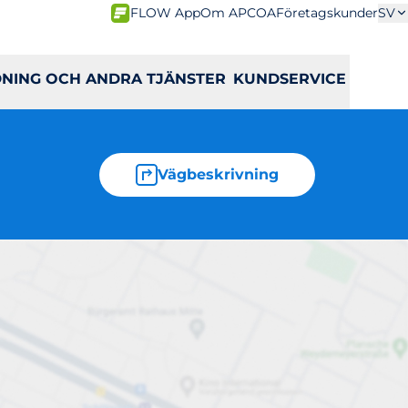
FLOW App
Om APCOA
Företagskunder
SV
DNING OCH ANDRA TJÄNSTER
KUNDSERVICE
Vägbeskrivning
rvägen