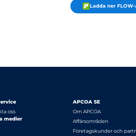
Ladda ner FLOW-
ervice
APCOA SE
ta oss
Om APCOA
la medier
Affärsområden
Företagskunder och part