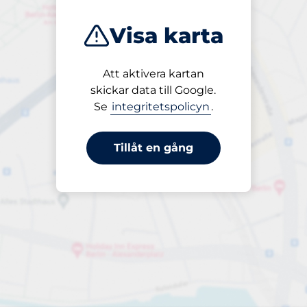
Visa karta
Att aktivera kartan
Öppet
skickar data till Google.
24/7
Se
integritetspolicyn
.
Tillåt en gång
periodbiljett 30 dagar
Till 300,00 kr