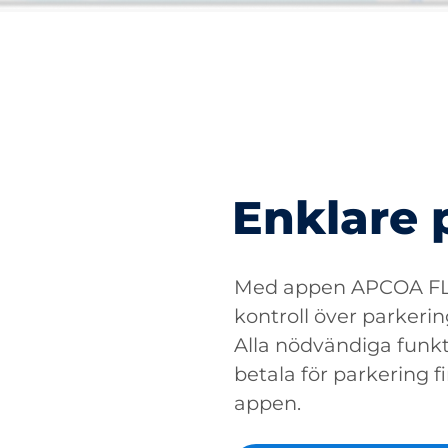
Enklare 
Med appen APCOA FLO
kontroll över parkerin
Alla nödvändiga funkti
betala för parkering fin
appen.