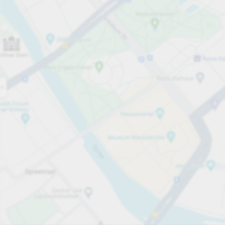
Öppet nu
Öppettider
Totalt antal platser
40
Tjänster på parkeringsområdet
per påbörjad timme
Från 5,00 kr
Priser och betalning