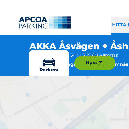
HITTA
AKKA Åsvägen + Å
Åshammarvägen 54 H, 735 60 Ramnäs
Hyra
Flera parkeringsmöjligheter i Ramnäs
Parkera
AKKA Ås